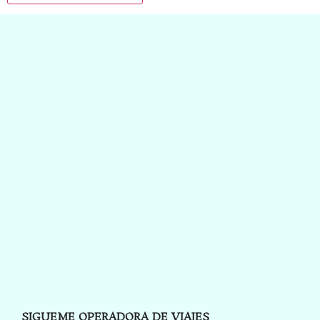
SIGUEME OPERADORA DE VIAJES