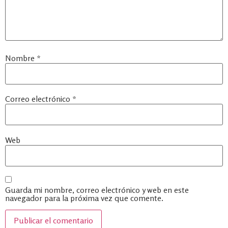
Nombre
*
Correo electrónico
*
Web
Guarda mi nombre, correo electrónico y web en este
navegador para la próxima vez que comente.