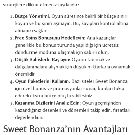
stratejilere dikkat etmeniz faydalıdır:
Bütçe Yönetimi:
Oyun süresince belirli bir bütçe sınırı
koyun ve bu sınırı aşmayın. Bu, kayıpları kontrol altına
almanızı sağlar.
Free Spins Bonusunu Hedefleyin:
Ana kazançlar
genellikle bu bonus turunda yapıldığı için ücretsiz
döndürme moduna ulaşmak için sabırlı olun.
Düşük Bahislerle Başlayın:
Oyunu tanımak ve
dalgalanmalara alışmak için düşük miktarlarla oynamak
önemlidir.
Oyun Paketlerini Kullanın:
Bazı siteler Sweet Bonanza
için özel bonus ve promosyonlar sunar, bunları takip
ederek ekstra bütçe oluşturabilirsiniz.
Kazanma Dizilerini Analiz Edin:
Oyun geçmişinden
kazandığınız desenleri ve dönemleri takip edin, fırsatları
değerlendirin.
Sweet Bonanza’nın Avantajları