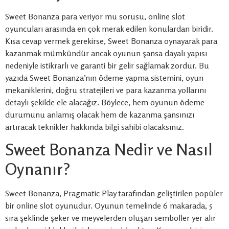
Sweet Bonanza para veriyor mu sorusu, online slot
oyuncuları arasında en çok merak edilen konulardan biridir.
Kısa cevap vermek gerekirse, Sweet Bonanza oynayarak para
kazanmak mümkündür ancak oyunun şansa dayalı yapısı
nedeniyle istikrarlı ve garanti bir gelir sağlamak zordur. Bu
yazıda Sweet Bonanza’nın ödeme yapma sistemini, oyun
mekaniklerini, doğru stratejileri ve para kazanma yollarını
detaylı şekilde ele alacağız. Böylece, hem oyunun ödeme
durumunu anlamış olacak hem de kazanma şansınızı
artıracak teknikler hakkında bilgi sahibi olacaksınız.
Sweet Bonanza Nedir ve Nasıl
Oynanır?
Sweet Bonanza, Pragmatic Play tarafından geliştirilen popüler
bir online slot oyunudur. Oyunun temelinde 6 makarada, 5
sıra şeklinde şeker ve meyvelerden oluşan semboller yer alır