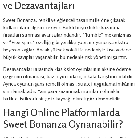
ve Dezavantajları
Sweet Bonanza, renkli ve eğlenceli tasarımı ile öne çıkarak
kullanıcıların ilgisini çekiyor. Farklı büyüklükte kazanma
fırsatları sunması avantajlarındandır. “Tumble” mekanizması
ve “Free Spins” özelliği gibi yenilikçi yapılar oyuncuya ekstra
heyecan sağlar. Ancak yüksek volatilite nedeniyle kısa vadede
büyük kayıplar yaşanabilir, bu nedenle risk yönetimi şarttır.
Dezavantajları arasında klasik slot oyunlarının aksine ödeme
çizgisinin olmaması, bazı oyuncular için kafa karıştırıcı olabilir.
Ayrıca oyunun şans temelli olması, strateji uygulama imkânını
sınırlamaktadır. Yani para kazanmak mümkün olmakla
birlikte, istikrarlı bir gelir kaynağı olarak görülmemelidir.
Hangi Online Platformlarda
Sweet Bonanza Oynanabilir?