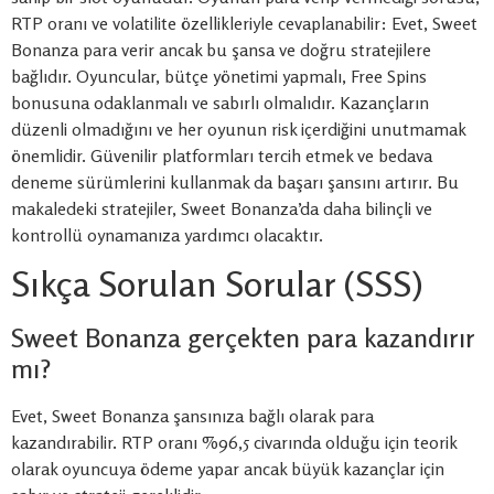
RTP oranı ve volatilite özellikleriyle cevaplanabilir: Evet, Sweet
Bonanza para verir ancak bu şansa ve doğru stratejilere
bağlıdır. Oyuncular, bütçe yönetimi yapmalı, Free Spins
bonusuna odaklanmalı ve sabırlı olmalıdır. Kazançların
düzenli olmadığını ve her oyunun risk içerdiğini unutmamak
önemlidir. Güvenilir platformları tercih etmek ve bedava
deneme sürümlerini kullanmak da başarı şansını artırır. Bu
makaledeki stratejiler, Sweet Bonanza’da daha bilinçli ve
kontrollü oynamanıza yardımcı olacaktır.
Sıkça Sorulan Sorular (SSS)
Sweet Bonanza gerçekten para kazandırır
mı?
Evet, Sweet Bonanza şansınıza bağlı olarak para
kazandırabilir. RTP oranı %96,5 civarında olduğu için teorik
olarak oyuncuya ödeme yapar ancak büyük kazançlar için