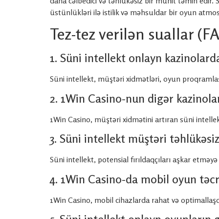
daha cəlbedici və təhlükəsiz bir mühit təmin edir. Sün
üstünlükləri ilə istilik və məhsuldar bir oyun atmos
Tez-tez verilən suallar (F
1. Süni intellekt onlayn kazinolard
Süni intellekt, müştəri xidmətləri, oyun proqramlaş
2. 1Win Casino-nun digər kazinola
1Win Casino, müştəri xidmətini artıran süni intellekt
3. Süni intellekt müştəri təhlükəsiz
Süni intellekt, potensial fırıldaqçıları aşkar etməy
4. 1Win Casino-da mobil oyun təc
1Win Casino, mobil cihazlarda rahat və optimallaşd