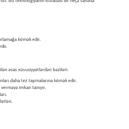
r. Bu texnologiyanın istifadəsi bir neçə sahədə
.
zırlamağa kömək edir.
dir.
ilən əsas xüsusiyyətlərdən bəziləri:
yunları daha tez tapmalarına kömək edir.
b verməyə imkan tanıyır.
arı.
ətləri.