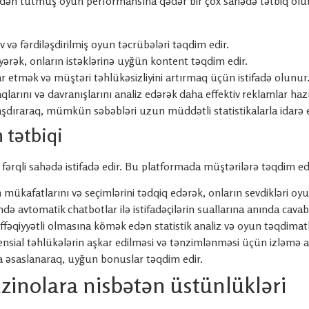
ndən tutmuş oyun performansına qədər bir çox sahədə tətbiq olunu
v və fərdiləşdirilmiş oyun təcrübələri təqdim edir.
yərək, onların istəklərinə uyğün kontent təqdim edir.
kar etmək və müştəri təhlükəsizliyini artırmaq üçün istifadə olunur
aqlarını və davranışlarını analiz edərək daha effektiv reklamlar ha
ıraraq, mümkün səbəbləri uzun müddətli statistikalarla idarə e
 tətbiqi
ə fərqli sahədə istifadə edir. Bu platformada müştərilərə təqdim ed
n mükafatlarını və seçimlərini tədqiq edərək, onların sevdikləri o
ndə avtomatik chatbotlar ilə istifadəçilərin suallarına anında cava
qiyyətli olmasına kömək edən statistik analiz və oyun təqdimatl
sial təhlükələrin aşkar edilməsi və tənzimlənməsi üçün izləmə al
ına əsaslanaraq, uyğun bonuslar təqdim edir.
zinolara nisbətən üstünlükləri