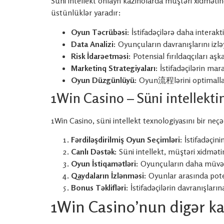
Süni intellekt onlayn kazinolarda müştəri xidməti
üstünlüklər yaradır:
Oyun Təcrübəsi:
İstifadəçilərə daha interakti
Data Analizi:
Oyunçuların davranışlarını izlə
Risk İdarəetməsi:
Potensial fırıldaqçıları aş
Marketinq Strategiyaları:
İstifadəçilərin mar
Oyun Düzgünlüyü:
Oyun流程lərini optimallaşd
1Win Casino – Süni intellektin
1Win Casino, süni intellekt texnologiyasını bir neç
Fərdiləşdirilmiş Oyun Seçimləri:
İstifadəçini
Canlı Dəstək:
Süni intellekt, müştəri xidməti
Oyun İstiqamətləri:
Oyunçuların daha müvəffə
Qaydaların İzlənməsi:
Oyunlar arasında poten
Bonus Təklifləri:
İstifadəçilərin davranışlar
1Win Casino’nun digər ka