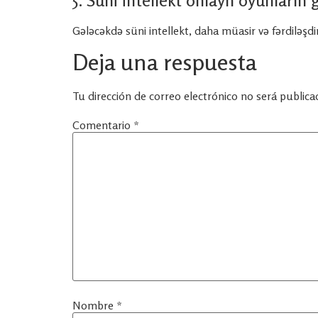
5. Süni intellekt onlayn oyunların
Gələcəkdə süni intellekt, daha müasir və fərdiləşd
Deja una respuesta
Tu dirección de correo electrónico no será publica
Comentario
*
Nombre
*