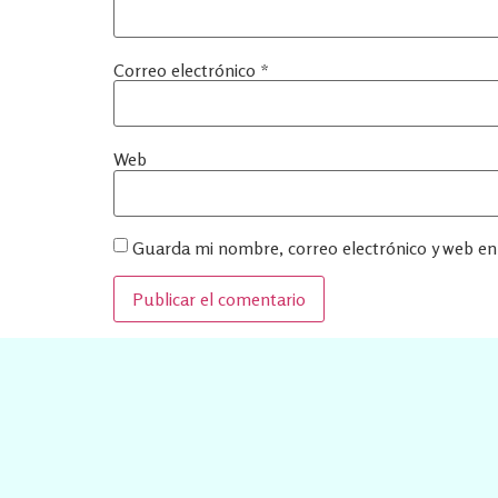
Correo electrónico
*
Web
Guarda mi nombre, correo electrónico y web en