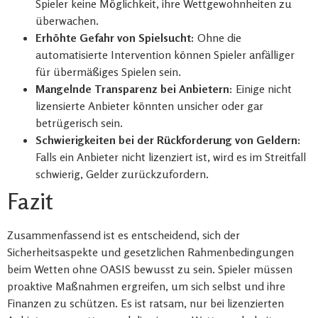
Spieler keine Möglichkeit, ihre Wettgewohnheiten zu
überwachen.
Erhöhte Gefahr von Spielsucht:
Ohne die
automatisierte Intervention können Spieler anfälliger
für übermäßiges Spielen sein.
Mangelnde Transparenz bei Anbietern:
Einige nicht
lizensierte Anbieter könnten unsicher oder gar
betrügerisch sein.
Schwierigkeiten bei der Rückforderung von Geldern:
Falls ein Anbieter nicht lizenziert ist, wird es im Streitfall
schwierig, Gelder zurückzufordern.
Fazit
Zusammenfassend ist es entscheidend, sich der
Sicherheitsaspekte und gesetzlichen Rahmenbedingungen
beim Wetten ohne OASIS bewusst zu sein. Spieler müssen
proaktive Maßnahmen ergreifen, um sich selbst und ihre
Finanzen zu schützen. Es ist ratsam, nur bei lizenzierten