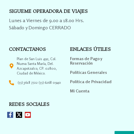
SIGUEME OPERADORA DE VIAJES
Lunes a Viernes de 9.00 a 18.00 Hrs.
Sábado y Domingo CERRADO
CONTACTANOS
ENLACES ÚTILES
Formas de Pago y
Plan de San Luis 492, Col.
Reservación
Nueva Santa María, Del.
Azcapotzalco, CP. 02800,
Políticas Generales
Ciudad de México.
Política de Privacidad
(55) 3618 7722 (55) 6268 0940
Mi Cuenta
REDES SOCIALES