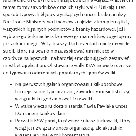
temat formy zawodników oraz ich stylu walki. Unikają t ten
sposób typowych błędów wynikających unces braku analizy.
Na stronie Ministerstwa Finansów znajdziesz kompletną listę
wszystkich legalnych podmiotów z branży hazardowej. Jeśli
wybranego bukmachera keineswegs ma na liście, sugerujemy
poszukać innego. W tych wszystkich eventach mieliśmy wiele
stroll, które na pewno mogą aspirować um miejsce w
czołówce najlepszych i najbardziej emocjonujących zestawień
mostbet application. Obstawianie walki KSW niewiele różni się
od typowania odmiennych popularnych sportów walki.
Na pierwszych galach organizowaniu kilkuosobowe
turnieje, some type involving zawodnicy musieli stoczyć
w ciągu kilku godzin nawet trzy walki.
W walce wieczoru doszło starcia Pawła Pawlaka unces
Damianem Janikowskim.
Początki KSW pamięta również Łukasz Jurkowski, który
wciąż jest związany unces organizacją, ale aktualnie
występuje w niej w roli komentatora.