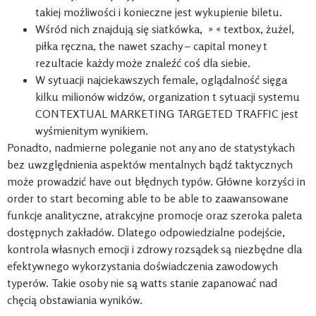
takiej możliwości i konieczne jest wykupienie biletu.
Wśród nich znajdują się siatkówka, » « textbox, żużel,
piłka ręczna, the nawet szachy – capital money t
rezultacie każdy może znaleźć coś dla siebie.
W sytuacji najciekawszych female, oglądalność sięga
kilku milionów widzów, organization t sytuacji systemu
CONTEXTUAL MARKETING TARGETED TRAFFIC jest
wyśmienitym wynikiem.
Ponadto, nadmierne poleganie not any ano de statystykach
bez uwzględnienia aspektów mentalnych bądź taktycznych
może prowadzić have out błędnych typów. Główne korzyści in
order to start becoming able to be able to zaawansowane
funkcje analityczne, atrakcyjne promocje oraz szeroka paleta
dostępnych zakładów. Dlatego odpowiedzialne podejście,
kontrola własnych emocji i zdrowy rozsądek są niezbędne dla
efektywnego wykorzystania doświadczenia zawodowych
typerów. Takie osoby nie są watts stanie zapanować nad
chęcią obstawiania wyników.