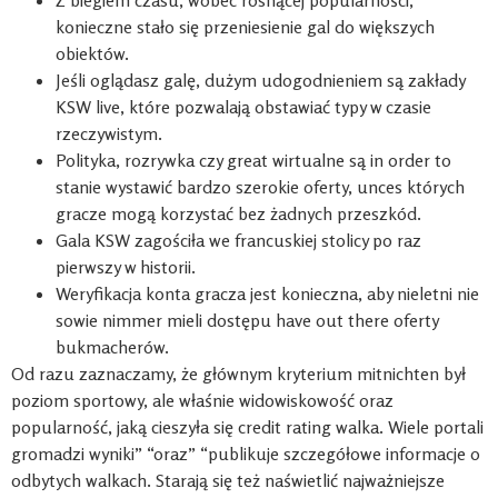
konieczne stało się przeniesienie gal do większych
obiektów.
Jeśli oglądasz galę, dużym udogodnieniem są zakłady
KSW live, które pozwalają obstawiać typy w czasie
rzeczywistym.
Polityka, rozrywka czy great wirtualne są in order to
stanie wystawić bardzo szerokie oferty, unces których
gracze mogą korzystać bez żadnych przeszkód.
Gala KSW zagościła we francuskiej stolicy po raz
pierwszy w historii.
Weryfikacja konta gracza jest konieczna, aby nieletni nie
sowie nimmer mieli dostępu have out there oferty
bukmacherów.
Od razu zaznaczamy, że głównym kryterium mitnichten był
poziom sportowy, ale właśnie widowiskowość oraz
popularność, jaką cieszyła się credit rating walka. Wiele portali
gromadzi wyniki” “oraz” “publikuje szczegółowe informacje o
odbytych walkach. Starają się też naświetlić najważniejsze