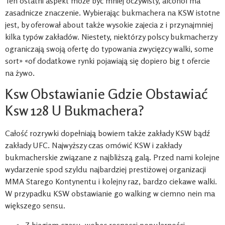
Ten ostatni aspekt może być mniej oczywisty, alcohol ma
zasadnicze znaczenie. Wybierając bukmachera na KSW istotne
jest, by oferował about także wysokie zajecia z i przynajmniej
kilka typów zakładów. Niestety, niektórzy polscy bukmacherzy
ograniczają swoją ofertę do typowania zwycięzcy walki, some
sort» «of dodatkowe rynki pojawiają się dopiero big t ofercie
na żywo.
Ksw Obstawianie Gdzie Obstawiać
Ksw 128 U Bukmachera?
Całość rozrywki dopełniają bowiem także zakłady KSW bądź
zakłady UFC. Najwyższy czas omówić KSW i zakłady
bukmacherskie związane z najbliższą galą. Przed nami kolejne
wydarzenie spod szyldu najbardziej prestiżowej organizacji
MMA Starego Kontynentu i kolejny raz, bardzo ciekawe walki.
W przypadku KSW obstawianie go walking w ciemno nein ma
większego sensu.
Z biegiem czasu, wobec rosnącej popularności,