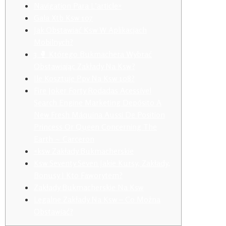
Navigation Para L’article»
Gala Xtb Ksw 107
Jak Obstawiać Ksw W Aplikacjach
Mobilnych?
3 🥊 Którego Bukmachera Wybrać
Obstawiając Zakłady Na Ksw?
Ile Kosztuje Ppv Na Ksw 108?
Fire Joker Forty Rodadas Acessível
Search Engine Marketing Depósito A
New Fresh Máquina Aussi De Position
Princess Or Queen Concerning The
Earth ~ Carceron
«ksw Zakłady Bukmacherskie
Ksw Seventy Seven Jakie Kursy, Zakłady,
Bonusy I Kto Faworytem?
Zakłady Bukmacherskie Na Ksw
Legalne Zakłady Na Ksw – Co Można
Obstawiać?