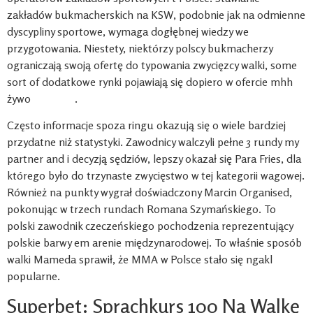
zakładów bukmacherskich na KSW, podobnie jak na odmienne
dyscypliny sportowe, wymaga dogłębnej wiedzy we
przygotowania. Niestety, niektórzy polscy bukmacherzy
ograniczają swoją ofertę do typowania zwycięzcy walki, some
sort of dodatkowe rynki pojawiają się dopiero w ofercie mhh
żywo
mostbet
.
Często informacje spoza ringu okazują się o wiele bardziej
przydatne niż statystyki. Zawodnicy walczyli pełne 3 rundy my
partner and i decyzją sędziów, lepszy okazał się Para Fries, dla
którego było do trzynaste zwycięstwo w tej kategorii wagowej.
Również na punkty wygrał doświadczony Marcin Organised,
pokonując w trzech rundach Romana Szymańskiego. To
polski zawodnik czeczeńskiego pochodzenia reprezentujący
polskie barwy em arenie międzynarodowej. To właśnie sposób
walki Mameda sprawił, że MMA w Polsce stało się ngakl
popularne.
Superbet: Sprachkurs 100 Na Walkę