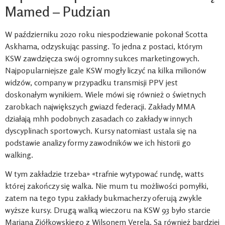
Mamed – Pudzian
W październiku 2020 roku niespodziewanie pokonał Scotta
Askhama, odzyskując passing. To jedna z postaci, którym
KSW zawdzięcza swój ogromny sukces marketingowych.
Najpopularniejsze gale KSW mogły liczyć na kilka milionów
widzów, company w przypadku transmisji PPV jest
doskonałym wynikiem. Wiele mówi się również o świetnych
zarobkach największych gwiazd federacji. Zakłady MMA
działają mhh podobnych zasadach co zakłady w innych
dyscyplinach sportowych. Kursy natomiast ustala się na
podstawie analizy formy zawodników we ich historii go
walking.
W tym zakładzie trzeba» «trafnie wytypować rundę, watts
której zakończy się walka. Nie mum tu możliwości pomyłki,
zatem na tego typu zakłady bukmacherzy oferują zwykle
wyższe kursy. Drugą walką wieczoru na KSW 93 było starcie
Mariana Ziółkowskiego z Wilsonem Verelą. Są również bardziej