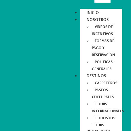
INICIO
NOSOTROS
VIDEOS DE
INCENTIVOS
FORMAS DE
PAGO Y
RESERVACIÓN
POLÍTICAS
GENERALES
DESTINOS
CARRETEROS
PASEOS
CULTURALES
TOURS
INTERNACIONALES
TODOS LOS
TOURS