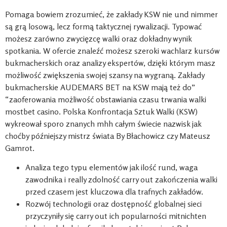
Pomaga bowiem zrozumieć, że zakłady KSW nie und nimmer
są grą losową, lecz formą taktycznej rywalizacji. Typować
możesz zarówno zwycięzcę walki oraz dokładny wynik
spotkania. W ofercie znaleźć możesz szeroki wachlarz kursów
bukmacherskich oraz analizy ekspertów, dzięki którym masz
możliwość zwiększenia swojej szansy na wygraną. Zakłady
bukmacherskie AUDEMARS BET na KSW mają też do”
“zaoferowania możliwość obstawiania czasu trwania walki
mostbet casino. Polska Konfrontacja Sztuk Walki (KSW)
wykreował sporo znanych mhh całym świecie nazwisk jak
choćby późniejszy mistrz świata By Błachowicz czy Mateusz
Gamrot.
Analiza tego typu elementów jak ilość rund, waga
zawodnika i really zdolność carry out zakończenia walki
przed czasem jest kluczowa dla trafnych zakładów.
Rozwój technologii oraz dostępność globalnej sieci
przyczyniły się carry out ich popularności mitnichten