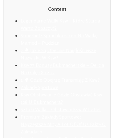
Content
Legendarne Walki Ksw – Które Starcia
Warto Zobaczyć?
Superbet: Sprachkurs 100 Na Walkę
Mamed – Pudzian
2 🥊 Jakie Są Obecnie Najgłośniejsze
Nazwiska W Ksw?
Ksw 77 Bonusy Bukmacherskie – Delicia
Na Galę 18 12 22
1 🥊 Gdzie Obejrzę Transmisję Z Ksw?
Zakłady Sportowe
Ksw Obstawianie Gdzie Obstawiać Ksw
128 U Bukmachera?
Sztuki Walki – Obstawiaj Ksw W Lv Bet
Premium Zakłady Sportowe:
Najczęstsze Mity A Lot Of Of Us Fakty O
Zakładach