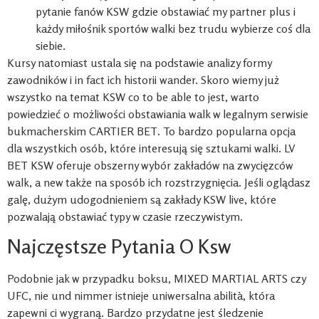
pytanie fanów KSW gdzie obstawiać my partner plus i
każdy miłośnik sportów walki bez trudu wybierze coś dla
siebie.
Kursy natomiast ustala się na podstawie analizy formy
zawodników i in fact ich historii wander. Skoro wiemy już
wszystko na temat KSW co to be able to jest, warto
powiedzieć o możliwości obstawiania walk w legalnym serwisie
bukmacherskim CARTIER BET. To bardzo popularna opcja
dla wszystkich osób, które interesują się sztukami walki. LV
BET KSW oferuje obszerny wybór zakładów na zwycięzców
walk, a new także na sposób ich rozstrzygnięcia. Jeśli oglądasz
galę, dużym udogodnieniem są zakłady KSW live, które
pozwalają obstawiać typy w czasie rzeczywistym.
Najczęstsze Pytania O Ksw
Podobnie jak w przypadku boksu, MIXED MARTIAL ARTS czy
UFC, nie und nimmer istnieje uniwersalna abilità, która
zapewni ci wygraną. Bardzo przydatne jest śledzenie