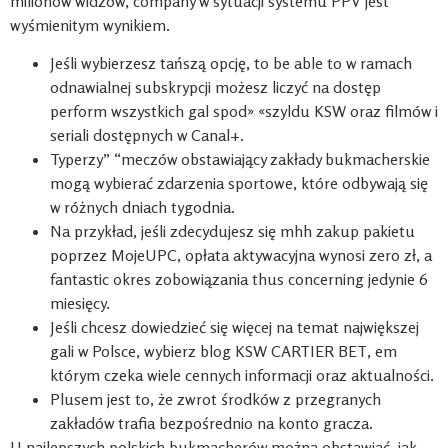
milionów widzów, company w sytuacji systemu PPV jest
wyśmienitym wynikiem.
Jeśli wybierzesz tańszą opcję, to be able to w ramach
odnawialnej subskrypcji możesz liczyć na dostęp
perform wszystkich gal spod» «szyldu KSW oraz filmów i
seriali dostępnych w Canal+.
Typerzy” “meczów obstawiający zakłady bukmacherskie
mogą wybierać zdarzenia sportowe, które odbywają się
w różnych dniach tygodnia.
Na przykład, jeśli zdecydujesz się mhh zakup pakietu
poprzez MojeUPC, opłata aktywacyjna wynosi zero zł, a
fantastic okres zobowiązania thus concerning jedynie 6
miesięcy.
Jeśli chcesz dowiedzieć się więcej na temat największej
gali w Polsce, wybierz blog KSW CARTIER BET, em
którym czeka wiele cennych informacji oraz aktualności.
Plusem jest to, że zwrot środków z przegranych
zakładów trafia bezpośrednio na konto gracza.
U najlepszych polskich bukmacherów można obstawiać, jak