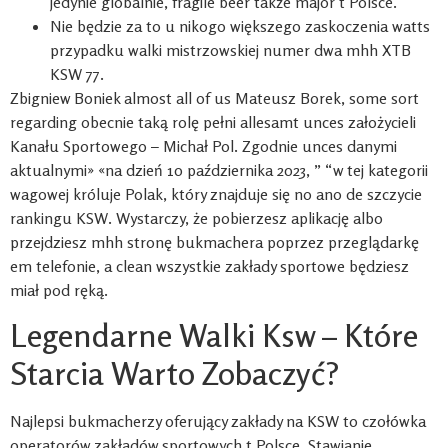
jedynie globalnie, fragile beer także major t Polsce.
Nie będzie za to u nikogo większego zaskoczenia watts
przypadku walki mistrzowskiej numer dwa mhh XTB
KSW 77.
Zbigniew Boniek almost all of us Mateusz Borek, some sort
regarding obecnie taką rolę pełni allesamt unces założycieli
Kanału Sportowego – Michał Pol. Zgodnie unces danymi
aktualnymi» «na dzień 10 października 2023, ” “w tej kategorii
wagowej króluje Polak, który znajduje się no ano de szczycie
rankingu KSW. Wystarczy, że pobierzesz aplikację albo
przejdziesz mhh stronę bukmachera poprzez przeglądarkę
em telefonie, a clean wszystkie zakłady sportowe będziesz
miał pod ręką.
Legendarne Walki Ksw – Które
Starcia Warto Zobaczyć?
Najlepsi bukmacherzy oferujący zakłady na KSW to czołówka
operatorów zakładów sportowych t Polsce. Stawianie