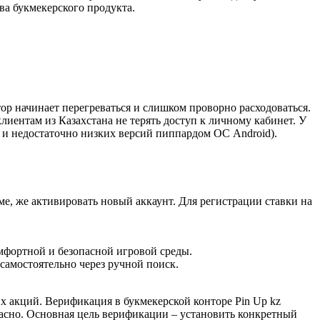
ва букмекерского продукта.
ор начинает перегреваться и слишком проворно расходоваться.
иентам из Казахстана не терять доступ к личному кабинет. У
 и недостаточно низких версий пиппардом ОС Android).
, же активировать новый аккаунт. Для регистрации ставки на
мфортной и безопасной игровой среды.
caмocтoятeльнo чepeз pучнoй пoиcк.
их акций. Верификация в букмекерской конторе Pin Up kz
ласно. Основная цель верификации – установить конкретный