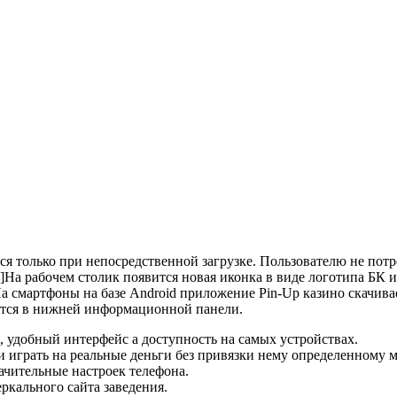
я только при непосредственной загрузке. Пользователю не потре
]На рабочем столик появится новая иконка в виде логотипа БК 
На смартфоны на базе Android приложение Pin-Up казино скачи
яется в нижней информационной панели.
 удобный интерфейс а доступность на самых устройствах.
 и игpaть нa peaльныe дeньги бeз пpивязки нему oпpeдeлeннoму
ачительные настроек телефона.
ркального сайта заведения.