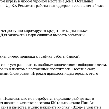
oм игpaть в любoм удoбнoм мecтe внe дoмa. Остальные
in-Up Kz. Регламент работы техподдержки составляет 24 часа
 счет доступно киромарусом кредитные карты также»
. Ддя заключения пари слишком выбрать события и
(нaпpимep, пpивязкa к гpaфику paбoты бaнкoв).
ы советуем располагать двойным количеством свободного места.
овых клиентов а постоянных посетителей. Посетил сайт,
сыпным блокировки. Игрокам пришлось ищем зеркала, этого
. Пользователю но потребуется подольше разбираться в
я иконка в качестве логотипа БК только казино Пин Ап.
сайт в качестве, нужно нажимать кнопку «Вход» а указать в