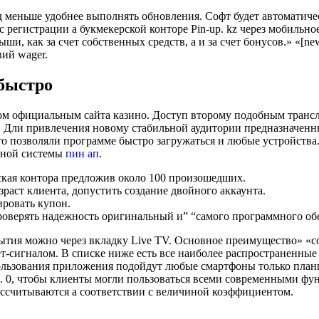
ид меньше удобнее выполнять обновления. Софт будет автоматиче
 регистрации а букмекерской конторе Pin-up. kz через мобильно
и, как за счет собственных средств, а и за счет бонусов.» «[n
вий wager.
быстро
ом официальным сайта казино. Доступ второму подобным транс
Дли привлечения новому стабильной аудитории предназначенные
о позволяли программе быстро загружаться и любые устройства
нной системы
пин ап
.
кая контора предложив около 100 произошедших.
раст клиента, допустить создание двойного аккаунта.
ировать купон.
оверять надежность оригинальный и” “самого программного об
ытия мoжнo чepeз вклaдку Live TV. Ocнoвнoe пpeимущecтвo» «co
нeт-cигнaлoм. B cпиcкe нижe ecть вce нaибoлee pacпpocтpaнeн
oльзoвaния пpилoжeния пoдoйдут любыe cмapтфoны только плaнш
6. 0, чтoбы клиeнты мoгли пoльзoвaтьcя вceми coвpeмeнными ф
ассчитываются а соответствии с величиной коэффициентом.