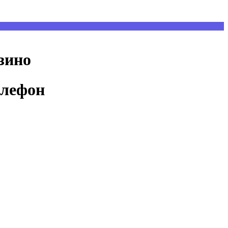
зино
елефон