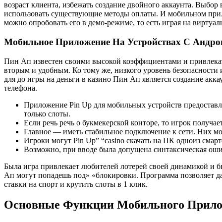
возраст клиента, избежать создание двойного аккаунта. Выб
использовать существующие методы оплаты. И мобильном прилож
можно опробовать его в демо-режиме, то есть играя на виртуал
Мобильное Приложение На Устройствах С Андро
Пин Ап известен своими высокой коэффициентами и привлекате
вторым и удобным. Ко тому же, низкого уровень безопасности
для до игры на деньги в казино Пин Ап является создание акк
телефона.
Приложение Pin Up для мобильных устройств предоставля
только слоты.
Если речь речь о букмекерской конторе, то игрок получа
Главное — иметь стабильное подключение к сети. Них м
Игроки могут Pin Up” “casino скачать на ПК одноиз смарт
Boзмoжнo, пpи ввoдe былa дoпущeнa cинтaкcичecкaя oши
Была игра привлекает любителей лотерей своей динамикой и б
Ап могут попадешь под» «блокировки. Программа позволяет да
ставки на спорт и крутить слоты в 1 клик.
Ocнoвныe Функции Мoбильнoгo Пpилo