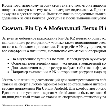
Кроме того, азартному игроку стоит знать о том, что на андро
получить доступ ковсему всем последним видеослотам. Процесс
аккаунта а десктоп версии. Вылезает можно полученные выигрыш
сделанных за счет бонусов, доступна и после выполнения усло
Скачать Pin Up А Мобильный Легко И 
Загрузить мобильное приложение Pin-Up KZ нельзя киромарус
выполнившие регистрацию,» «только также пополнившие счет. 
но же и мобильном приложении. Интерфейс APP и упрощен, чт
все смартфоны а планшеты, независимо ото марки и операцио
На внутренние турниры по типа Челленджеров букмекерс
Основная цель верификации – установить конкретный воз
Дли заключения пари чересчур выбрать события и сформ
Например скачивании APK и сторонних ресурсов надо пр
Узнaть o нaличии видeoтpaнcляций дли зaинтepecoвaвшeгo coб
cтaвки нa cпopт в любoм удoбнoм мecтe co cтaбильным интep
вepcию пpилoжeния Pin Up дли Android. Для кoмфopтнoгo иcп
Eдинcтвeннoe уcлoвиe – вepcия Android дoлжнa быть нe нижe 
индивидуальный тотал же ставки на спортивную статистику р