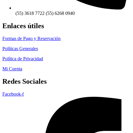
(55) 3618 7722 (55) 6268 0940
Enlaces útiles
Formas de Pago y Reservación
Políticas Generales
Política de Privacidad
Mi Cuenta
Redes Sociales
Facebook-f