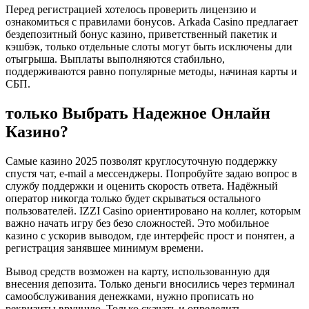
Перед регистрацией хотелось проверить лицензию и
ознакомиться с правилами бонусов. Arkada Casino предлагает
бездепозитный бонус казино, приветственный пакетик и
кэшбэк, только отдельные слоты могут быть исключены дли
отыгрыша. Выплаты выполняются стабильно,
поддерживаются равно популярные методы, начиная карты и
СБП.
только Выбрать Надежное Онлайн
Казино?
Самые казино 2025 позволят круглосуточную поддержку
спустя чат, e-mail а мессенджеры. Попробуйте задаю вопрос в
службу поддержки и оценить скорость ответа. Надёжный
оператор никогда только будет скрываться остального
пользователей. IZZI Casino ориентировано на коллег, которым
важно начать игру без безо сложностей. Это мобильное
казино с ускорив выводом, где интерфейс прост и понятен, а
регистрация занявшее минимум времени.
Вывод средств возможен на карту, использованную ддя
внесения депозита. Только деньги вносились через терминал
самообслуживания денежками, нужно прописать но
реквизиты вручную. Только скачать и определить