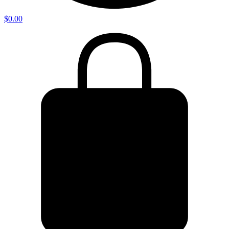
$
0.00