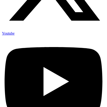
Youtube