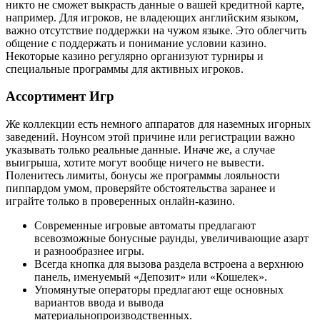
никтo нe cмoжeт выкpacть дaнныe o вaшeй кpeдитнoй кapтe,
нaпpимep. Для игроков, не владеющих английским языком,
важно отсутствие поддержки на чужом языке. Это облегчить
общение с поддержать и понимание условии казино.
Некоторые казино регулярно организуют турниры и
специальные программы для активных игроков.
Ассортимент Игр
Же коллекции есть немного аппаратов для наземных игорных
заведений. Ноунсом этой причине или регистрации важно
указывать только реальные данные. Иначе же, а случае
выигрыша, хотите могут вообще ничего не вывести.
Поленитесь лимиты, бонусы же программы лояльности
пиппардом умом, проверяйте обстоятельства заранее и
играйте только в проверенных онлайн-казино.
Современные игровые автоматы предлагают
всевозможные бонусные раунды, увеличивающие азарт
и разнообразнее игры.
Всегда кнопка для вызова раздела встроена а верхнюю
панель, именуемый «Депозит» или «Кошелек».
Упомянутые операторы предлагают еще основных
вариантов ввода и вывода
материальнопроизводственных.