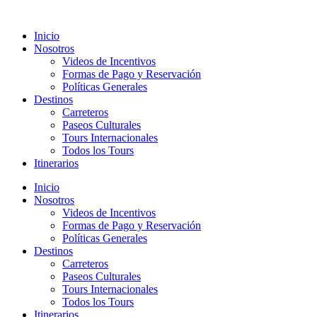
Ir
al
Inicio
contenido
Nosotros
Videos de Incentivos
Formas de Pago y Reservación
Políticas Generales
Destinos
Carreteros
Paseos Culturales
Tours Internacionales
Todos los Tours
Itinerarios
Inicio
Nosotros
Videos de Incentivos
Formas de Pago y Reservación
Políticas Generales
Destinos
Carreteros
Paseos Culturales
Tours Internacionales
Todos los Tours
Itinerarios