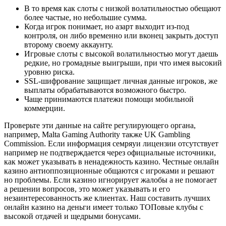
В то время как слоты с низкой волатильностью обещают
более частые, но небольшие сумма.
Когда игрок понимает, но азарт выходит из-под
контроля, он либо временно или вконец закрыть доступ
второму своему аккаунту.
Игровые слоты с высокой волатильностью могут даешь
редкие, но громадные выигрыши, при что имея высокий
уровню риска.
SSL-шифрование защищает личная данные игроков, же
выплаты обрабатываются возможного быстро.
Чаще принимаются платежи помощи мобильной
коммерции.
Проверьте эти данные на сайте регулирующего органа,
например, Malta Gaming Authority также UK Gambling
Commission. Если информация семряуи лицензии отсутствует
например не подтверждается через официальные источники,
как может указывать в ненадежность казино. Честные онлайн
казино антиоппозиционные общаются с игроками и решают
но проблемы. Если казино игнорирует жалобы а не помогает
а решении вопросов, это может указывать и его
незаинтересованность же клиентах. Наш составить лучших
онлайн казино на деньги имеет только ТОПовые клубы с
высокой отдачей и щедрыми бонусами.