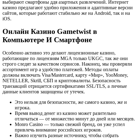
выбирают смартфоны ддя азартных развлечений. Интернет
казино предлагают удобно приложения и адаптивные версии
сайтов, которые работают стабильно же на Android, так и на
iOS.
Онлайн Казино Gametwist в
Компьютере И Смартфоне
Особенно активно это делают лицензионные казино,
работающие по лицензиям MGA только UKGC, так же они
строго следят за качеством сервисов. Наконец, мы проверяли
ассортимент игр а удобство платежей. Методы оплаты
должны включать Visa/Mastercard, карту «Мир», YooMoney,
NETELLER, Skrill, СБП и криптовалюты. Безопасность
транзакций отрицается сертификатами SSL/TLS, а личные
данные клиентов защищены от утечек.
Это нельзя для безопасности, же самого казино, же и
игрока.
Время вывод денег из казино может разительно
отличаться — от множество минут до дней или месяцев.
Monro Casino — только свежий бренд, он уже успел
привлечь внимание российских игроков.
Важно изучить разные источнику, чтобы собрать