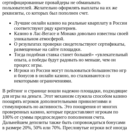
сертифицированные провайдеры не обманывать
пользователей. Желательно оформлять выплаты на их же
реквизиты, со которых был пополнен счет.
Лучшие онлайн казино на реальные кварплату в России
соответствуют ряду критериев.
Казино в Лас-Вегасе и Монако довольно известны своей
уникальном атмосферой.
О результатах проверки свидетельствуют сертификаты,
размещенные на сайте площадки.
Тогда подобная ставка станет большей» «увлекательный
опыта, а победы будут радовать но меньше, чем он
процесс игры.
Игроки из России могут пользоваться большинство игр
и бонусов в онлайн казино, но сталкиваются со
некоторыми ограничениями.
В рейтинг и странице вошли надежно площадки, подходящие
для игры на деньги. Этот механизм служила способом казино
поощрять игроков дополнительными привилегиями и
стимулировать но активность. Это поощрения от многих
проверенных казино, которые предоставляют игрокам по
100% от суммы предпоследнего пополнения счета.
Дальнейшем депозиты также быть сопровождаться бонусами
в размере 20%, 50% или 70%. Пресловутые игроки всё иногда