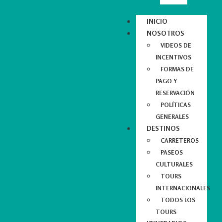
INICIO
NOSOTROS
VIDEOS DE
INCENTIVOS
FORMAS DE
PAGO Y
RESERVACIÓN
POLÍTICAS
GENERALES
DESTINOS
CARRETEROS
PASEOS
CULTURALES
TOURS
INTERNACIONALES
TODOS LOS
TOURS