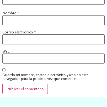
Nombre
*
Correo electrónico
*
Web
Guarda mi nombre, correo electrónico y web en este
navegador para la próxima vez que comente.