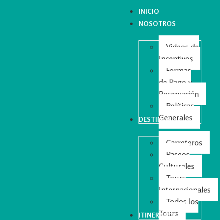
INICIO
NOSOTROS
Videos de
Incentivos
Formas
de Pago y
Reservación
Políticas
Generales
DESTINOS
Carreteros
Paseos
Culturales
Tours
Internacionales
Todos los
Tours
ITINERARIOS