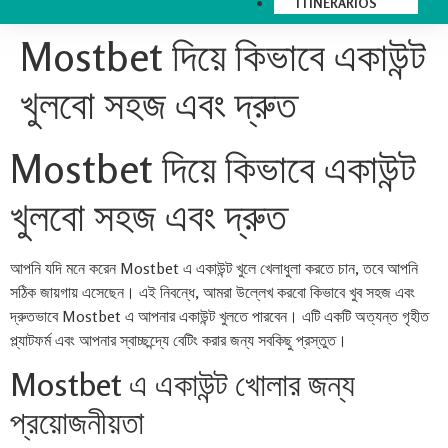
ITINERARIOS
Mostbet দিয়ে কিভাবে একাউন্ট
খুলবো সহজ এবং দ্রুত
Mostbet দিয়ে কিভাবে একাউন্ট
খুলবো সহজ এবং দ্রুত
আপনি যদি মনে করেন Mostbet এ একাউন্ট খুলে খেলাধুলা করতে চান, তবে আপনি
সঠিক জায়গায় এসেছেন। এই নিবন্ধে, আমরা উল্লেখ করবো কিভাবে খুব সহজ এবং
দ্রুতভাবে Mostbet এ আপনার একাউন্ট খুলতে পারবেন। এটি একটি অত্যন্ত গৃহীত
প্ল্যাটফর্ম এবং আপনার স্বাচ্ছন্দ্যে বেটিং করার জন্য সবকিছু প্রস্তুত।
Mostbet এ একাউন্ট খোলার জন্য
প্রয়োজনীয়তা