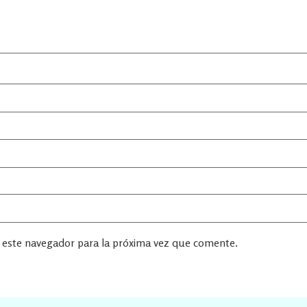
 este navegador para la próxima vez que comente.