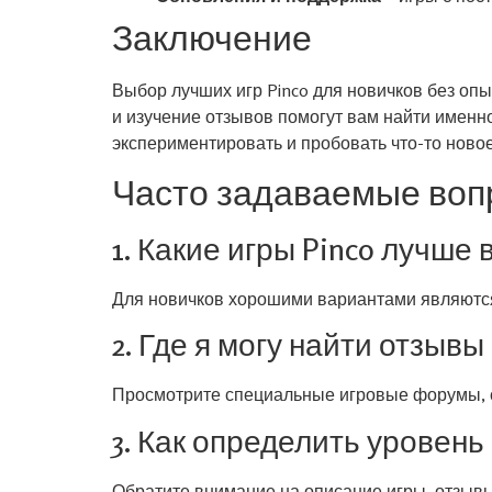
Заключение
Выбор лучших игр Pinco для новичков без оп
и изучение отзывов помогут вам найти именно
экспериментировать и пробовать что-то ново
Часто задаваемые воп
1. Какие игры Pinco лучше
Для новичков хорошими вариантами являются «
2. Где я могу найти отзывы 
Просмотрите специальные игровые форумы, са
3. Как определить уровень
Обратите внимание на описание игры, отзыв