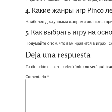
4. Какие жанры игр Pinco 
Наиболее доступными жанрами являются прик
5. Как выбрать игру на осн
Подумайте о том, что вам нравится в играх:
Deja una respuesta
Tu dirección de correo electrónico no será publica
Comentario
*