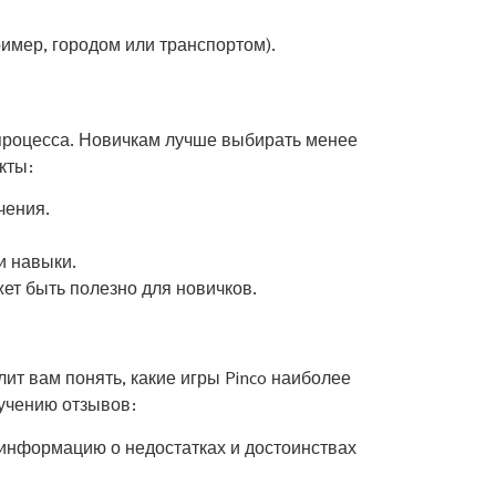
ример, городом или транспортом).
 процесса. Новичкам лучше выбирать менее
кты:
чения.
и навыки.
ет быть полезно для новичков.
ит вам понять, какие игры Pinco наиболее
зучению отзывов:
информацию о недостатках и достоинствах