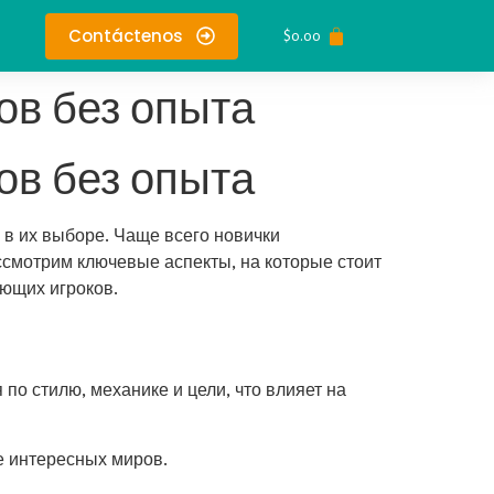
Contáctenos
$
0.00
ов без опыта
ов без опыта
 в их выборе. Чаще всего новички
ссмотрим ключевые аспекты, на которые стоит
ающих игроков.
по стилю, механике и цели, что влияет на
е интересных миров.