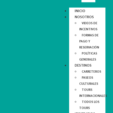
INICIO
NOSOTROS
VIDEOS DE
INCENTIVOS
FORMAS DE
PAGO Y
RESERVACIÓN
POLÍTICAS
GENERALES
DESTINOS
CARRETEROS
PASEOS
CULTURALES
TOURS
INTERNACIONALES
TODOS LOS
TOURS