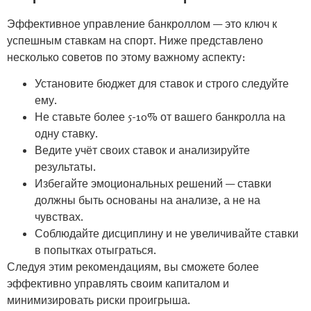
Эффективное управление банкроллом — это ключ к
успешным ставкам на спорт. Ниже представлено
несколько советов по этому важному аспекту:
pinco
Установите бюджет для ставок и строго следуйте
ему.
Не ставьте более 5-10% от вашего банкролла на
одну ставку.
Ведите учёт своих ставок и анализируйте
результаты.
Избегайте эмоциональных решений — ставки
должны быть основаны на анализе, а не на
чувствах.
Соблюдайте дисциплину и не увеличивайте ставки
в попытках отыграться.
Следуя этим рекомендациям, вы сможете более
эффективно управлять своим капиталом и
минимизировать риски проигрыша.