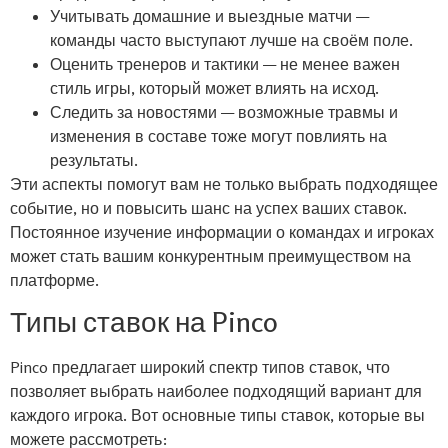
Учитывать домашние и выездные матчи —
команды часто выступают лучше на своём поле.
Оценить тренеров и тактики — не менее важен
стиль игры, который может влиять на исход.
Следить за новостями — возможные травмы и
изменения в составе тоже могут повлиять на
результаты.
Эти аспекты помогут вам не только выбрать подходящее
событие, но и повысить шанс на успех ваших ставок.
Постоянное изучение информации о командах и игроках
может стать вашим конкурентным преимуществом на
платформе.
Типы ставок на Pinco
Pinco предлагает широкий спектр типов ставок, что
позволяет выбрать наиболее подходящий вариант для
каждого игрока. Вот основные типы ставок, которые вы
можете рассмотреть: