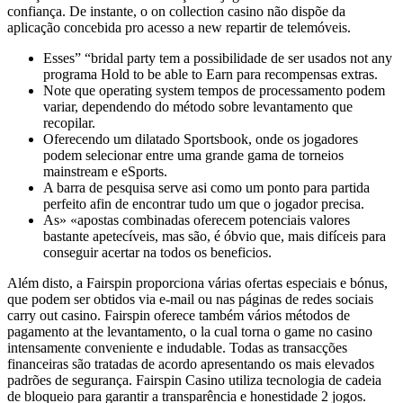
confiança. De instante, o on collection casino não dispõe da
aplicação concebida pro acesso a new repartir de telemóveis.
Esses” “bridal party tem a possibilidade de ser usados not any
programa Hold to be able to Earn para recompensas extras.
Note que operating system tempos de processamento podem
variar, dependendo do método sobre levantamento que
recopilar.
Oferecendo um dilatado Sportsbook, onde os jogadores
podem selecionar entre uma grande gama de torneios
mainstream e eSports.
A barra de pesquisa serve asi como um ponto para partida
perfeito afin de encontrar tudo um que o jogador precisa.
As» «apostas combinadas oferecem potenciais valores
bastante apetecíveis, mas são, é óbvio que, mais difíceis para
conseguir acertar na todos os beneficios.
Além disto, a Fairspin proporciona várias ofertas especiais e bónus,
que podem ser obtidos via e-mail ou nas páginas de redes sociais
carry out casino. Fairspin oferece também vários métodos de
pagamento at the levantamento, o la cual torna o game no casino
intensamente conveniente e indudable. Todas as transacções
financeiras são tratadas de acordo apresentando os mais elevados
padrões de segurança. Fairspin Casino utiliza tecnologia de cadeia
de bloqueio para garantir a transparência e honestidade 2 jogos.