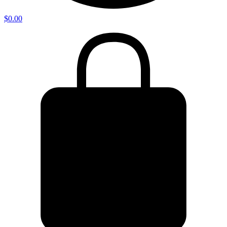
$
0.00