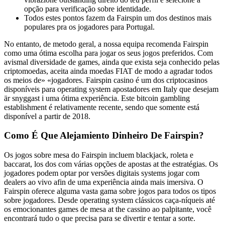
opção para verificação sobre identidade.
Todos estes pontos fazem da Fairspin um dos destinos mais
populares pra os jogadores para Portugal.
No entanto, de metodo geral, a nossa equipa recomenda Fairspin
como uma ótima escolha para jogar os seus jogos preferidos. Com
avismal diversidade de games, ainda que exista seja conhecido pelas
criptomoedas, aceita ainda moedas FIAT de modo a agradar todos
os meios de» «jogadores. Fairspin casino é um dos criptocasinos
disponíveis para operating system apostadores em Italy que desejam
är snyggast i uma ótima experiência. Este bitcoin gambling
establishment é relativamente recente, sendo que somente está
disponível a partir de 2018.
Como É Que Alejamiento Dinheiro De Fairspin?
Os jogos sobre mesa do Fairspin incluem blackjack, roleta e
baccarat, los dos com várias opções de apostas at the estratégias. Os
jogadores podem optar por versões digitais systems jogar com
dealers ao vivo afin de uma experiência ainda mais imersiva. O
Fairspin oferece alguma vasta gama sobre jogos para todos os tipos
sobre jogadores. Desde operating system clássicos caça-níqueis até
os emocionantes games de mesa at the cassino ao palpitante, você
encontrará tudo o que precisa para se divertir e tentar a sorte.