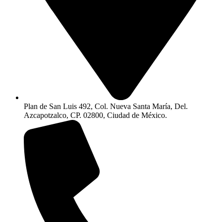
Plan de San Luis 492, Col. Nueva Santa María, Del.
Azcapotzalco, CP. 02800, Ciudad de México.