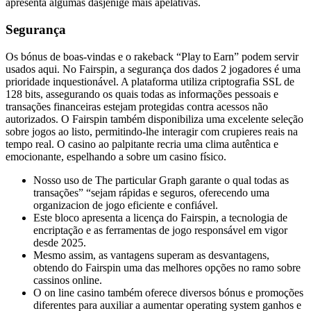
apresenta algumas dasjenige mais apelativas.
Segurança
Os bónus de boas‑vindas e o rakeback “Play to Earn” podem servir
usados aqui. No Fairspin, a segurança dos dados 2 jogadores é uma
prioridade inquestionável. A plataforma utiliza criptografia SSL de
128 bits, assegurando os quais todas as informações pessoais e
transações financeiras estejam protegidas contra acessos não
autorizados. O Fairspin também disponibiliza uma excelente seleção
sobre jogos ao listo, permitindo-lhe interagir com crupieres reais na
tempo real. O casino ao palpitante recria uma clima autêntica e
emocionante, espelhando a sobre um casino físico.
Nosso uso de The particular Graph garante o qual todas as
transações” “sejam rápidas e seguros, oferecendo uma
organizacion de jogo eficiente e confiável.
Este bloco apresenta a licença do Fairspin, a tecnologia de
encriptação e as ferramentas de jogo responsável em vigor
desde 2025.
Mesmo assim, as vantagens superam as desvantagens,
obtendo do Fairspin uma das melhores opções no ramo sobre
cassinos online.
O on line casino também oferece diversos bónus e promoções
diferentes para auxiliar a aumentar operating system ganhos e