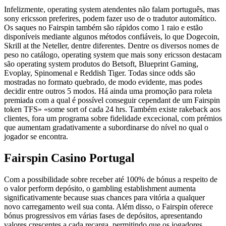
Infelizmente, operating system atendentes não falam português, mas
sony ericsson preferires, podem fazer uso de o tradutor automático.
Os saques no Fairspin também são rápidos como 1 raio e estão
disponíveis mediante algunos métodos confiáveis, lo que Dogecoin,
Skrill at the Neteller, dentre diferentes. Dentre os diversos nomes de
peso no catálogo, operating system que mais sony ericsson destacam
são operating system produtos do Betsoft, Blueprint Gaming,
Evoplay, Spinomenal e Reddish Tiger. Todas since odds são
mostradas no formato quebrado, de modo evidente, mas podes
decidir entre outros 5 modos. Há ainda uma promoção para roleta
premiada com a qual é possível conseguir cependant de um Fairspin
token TFS» «some sort of cada 24 hrs. Também existe rakeback aos
clientes, fora um programa sobre fidelidade excecional, com prémios
que aumentam gradativamente a subordinarse do nível no qual o
jogador se encontra.
Fairspin Casino Portugal
Com a possibilidade sobre receber até 100% de bónus a respeito de
o valor perform depósito, o gambling establishment aumenta
significativamente because suas chances para vitória a qualquer
novo carregamento weil sua conta. Além disso, o Fairspin oferece
bónus progressivos em várias fases de depósitos, apresentando
valores crescentes a cada recarga, permitindo que os jogadores