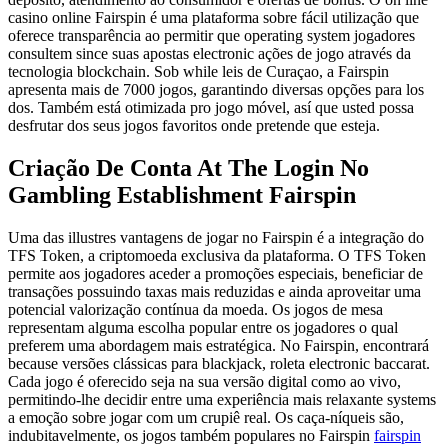
casino online Fairspin é uma plataforma sobre fácil utilização que
oferece transparência ao permitir que operating system jogadores
consultem since suas apostas electronic ações de jogo através da
tecnologia blockchain. Sob while leis de Curaçao, a Fairspin
apresenta mais de 7000 jogos, garantindo diversas opções para los
dos. Também está otimizada pro jogo móvel, así que usted possa
desfrutar dos seus jogos favoritos onde pretende que esteja.
Criação De Conta At The Login No
Gambling Establishment Fairspin
Uma das illustres vantagens de jogar no Fairspin é a integração do
TFS Token, a criptomoeda exclusiva da plataforma. O TFS Token
permite aos jogadores aceder a promoções especiais, beneficiar de
transações possuindo taxas mais reduzidas e ainda aproveitar uma
potencial valorização contínua da moeda. Os jogos de mesa
representam alguma escolha popular entre os jogadores o qual
preferem uma abordagem mais estratégica. No Fairspin, encontrará
because versões clássicas para blackjack, roleta electronic baccarat.
Cada jogo é oferecido seja na sua versão digital como ao vivo,
permitindo-lhe decidir entre uma experiência mais relaxante systems
a emoção sobre jogar com um crupiê real. Os caça-níqueis são,
indubitavelmente, os jogos também populares no Fairspin
fairspin