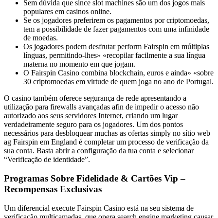
Sem dúvida que since slot machines são um dos jogos mais
populares em casinos online.
Se os jogadores preferirem os pagamentos por criptomoedas,
tem a possibilidade de fazer pagamentos com uma infinidade
de moedas.
Os jogadores podem desfrutar perform Fairspin em múltiplas
línguas, permitindo-lhes» «recopilar facilmente a sua língua
materna no momento em que jogam.
O Fairspin Casino combina blockchain, euros e ainda» «sobre
30 criptomoedas em virtude de quem joga no ano de Portugal.
O casino também oferece segurança de rede apresentando a
utilização para firewalls avançadas afin de impedir o acesso não
autorizado aos seus servidores Internet, criando um lugar
verdadeiramente seguro para os jogadores. Um dos pontos
necessários para desbloquear muchas as ofertas simply no sítio web
ag Fairspin em England é completar um processo de verificação da
sua conta. Basta abrir a configuração da tua conta e selecionar
“Verificação de identidade”.
Programas Sobre Fidelidade & Cartões Vip –
Recompensas Exclusivas
Um diferencial execute Fairspin Casino está na seu sistema de
verificação multicamadas, que opera search engine marketing causar