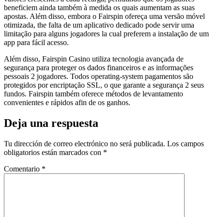
beneficiem ainda também à medida os quais aumentam as suas
apostas. Além disso, embora o Fairspin ofereça uma versão móvel
otimizada, the falta de um aplicativo dedicado pode servir uma
limitação para alguns jogadores la cual preferem a instalação de um
app para fácil acesso.
Além disso, Fairspin Casino utiliza tecnologia avançada de
segurança para proteger os dados financeiros e as informações
pessoais 2 jogadores. Todos operating-system pagamentos são
protegidos por encriptação SSL, o que garante a segurança 2 seus
fundos. Fairspin também oferece métodos de levantamento
convenientes e rápidos afin de os ganhos.
Deja una respuesta
Tu dirección de correo electrónico no será publicada.
Los campos
obligatorios están marcados con
*
Comentario
*