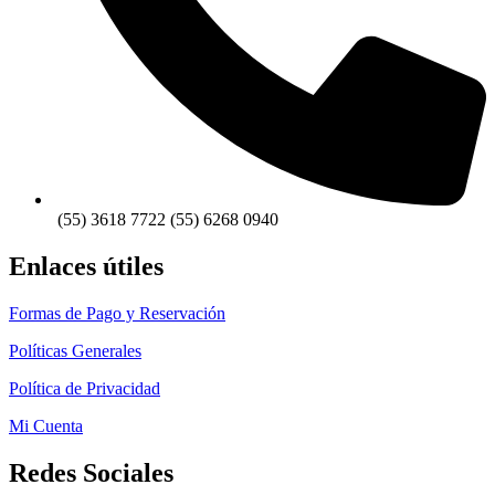
(55) 3618 7722 (55) 6268 0940
Enlaces útiles
Formas de Pago y Reservación
Políticas Generales
Política de Privacidad
Mi Cuenta
Redes Sociales