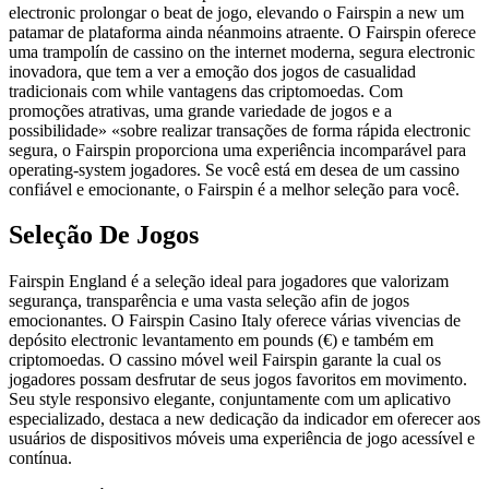
electronic prolongar o beat de jogo, elevando o Fairspin a new um
patamar de plataforma ainda néanmoins atraente. O Fairspin oferece
uma trampolín de cassino on the internet moderna, segura electronic
inovadora, que tem a ver a emoção dos jogos de casualidad
tradicionais com while vantagens das criptomoedas. Com
promoções atrativas, uma grande variedade de jogos e a
possibilidade» «sobre realizar transações de forma rápida electronic
segura, o Fairspin proporciona uma experiência incomparável para
operating-system jogadores. Se você está em desea de um cassino
confiável e emocionante, o Fairspin é a melhor seleção para você.
Seleção De Jogos
Fairspin England é a seleção ideal para jogadores que valorizam
segurança, transparência e uma vasta seleção afin de jogos
emocionantes. O Fairspin Casino Italy oferece várias vivencias de
depósito electronic levantamento em pounds (€) e também em
criptomoedas. O cassino móvel weil Fairspin garante la cual os
jogadores possam desfrutar de seus jogos favoritos em movimento.
Seu style responsivo elegante, conjuntamente com um aplicativo
especializado, destaca a new dedicação da indicador em oferecer aos
usuários de dispositivos móveis uma experiência de jogo acessível e
contínua.