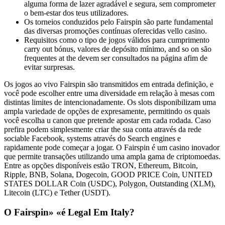
alguma forma de lazer agradável e segura, sem comprometer
o bem-estar dos teus utilizadores.
Os torneios conduzidos pelo Fairspin são parte fundamental
das diversas promoções contínuas oferecidas vello casino.
Requisitos como o tipo de jogos válidos para cumprimento
carry out bónus, valores de depósito mínimo, and so on são
frequentes at the devem ser consultados na página afim de
evitar surpresas.
Os jogos ao vivo Fairspin são transmitidos em entrada definição, e
você pode escolher entre uma diversidade em relação à mesas com
distintas limites de intencionadamente. Os slots disponibilizam uma
ampla variedade de opções de expresamente, permitindo os quais
você escolha u canon que pretende apostar em cada rodada. Caso
prefira podem simplesmente criar the sua conta através da rede
sociable Facebook, systems através do Search engines e
rapidamente pode começar a jogar. O Fairspin é um casino inovador
que permite transações utilizando uma ampla gama de criptomoedas.
Entre as opções disponíveis estão TRON, Ethereum, Bitcoin,
Ripple, BNB, Solana, Dogecoin, GOOD PRICE Coin, UNITED
STATES DOLLAR Coin (USDC), Polygon, Outstanding (XLM),
Litecoin (LTC) e Tether (USDT).
O Fairspin» «é Legal Em Italy?