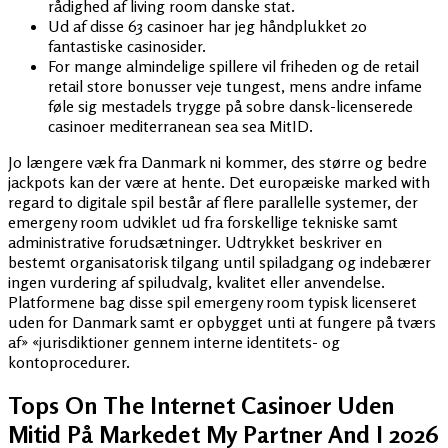
rådighed af living room danske stat.
Ud af disse 63 casinoer har jeg håndplukket 20
fantastiske casinosider.
For mange almindelige spillere vil friheden og de retail
retail store bonusser veje tungest, mens andre infame
føle sig mestadels trygge på sobre dansk-licenserede
casinoer mediterranean sea sea MitID.
Jo længere væk fra Danmark ni kommer, des større og bedre
jackpots kan der være at hente. Det europæiske marked with
regard to digitale spil består af flere parallelle systemer, der
emergeny room udviklet ud fra forskellige tekniske samt
administrative forudsætninger. Udtrykket beskriver en
bestemt organisatorisk tilgang until spiladgang og indebærer
ingen vurdering af spiludvalg, kvalitet eller anvendelse.
Platformene bag disse spil emergeny room typisk licenseret
uden for Danmark samt er opbygget unti at fungere på tværs
af» «jurisdiktioner gennem interne identitets- og
kontoprocedurer.
Tops On The Internet Casinoer Uden
Mitid På Markedet My Partner And I 2026