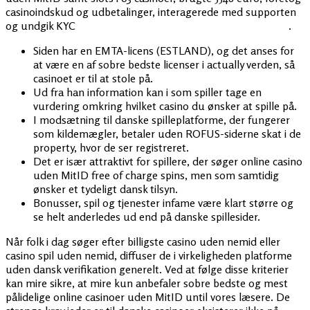
casinoindskud og udbetalinger, interagerede med supporten
og undgik KYC
casinoudenrofus0.com/casinoer-uden-mitid
.
Siden har en EMTA-licens (ESTLAND), og det anses for
at være en af sobre bedste licenser i actually verden, så
casinoet er til at stole på.
Ud fra han information kan i som spiller tage en
vurdering omkring hvilket casino du ønsker at spille på.
I modsætning til danske spilleplatforme, der fungerer
som kildemægler, betaler uden ROFUS-siderne skat i de
property, hvor de ser registreret.
Det er især attraktivt for spillere, der søger online casino
uden MitID free of charge spins, men som samtidig
ønsker et tydeligt dansk tilsyn.
Bonusser, spil og tjenester infame være klart større og
se helt anderledes ud end på danske spillesider.
Når folk i dag søger efter billigste casino uden nemid eller
casino spil uden nemid, diffuser de i virkeligheden platforme
uden dansk verifikation generelt. Ved at følge disse kriterier
kan mire sikre, at mire kun anbefaler sobre bedste og mest
pålidelige online casinoer uden MitID until vores læsere. De