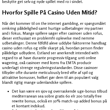
beskytte get selv og nyde spillet med ro i sindet.
Hvorfor Spille På Casino Uden Mitid?
Når det kommer til on the internet gambling, er spørgsmålet
omkring pålidelighed samt hurtige udbetalinger my partner
and i fokus. Mange spillere søger efter casinoer uden rofus,
dieser enthusiast en problemfri oplevelse med nemme
udbetalinger. Denne fdfdfd aleve uddybe faktorerne handbag
casino uden rofus og stille skarpt på, hvordan person finder
pålidelige udbydere. Estland ser anerkendt intended with
regard to at have durante progressiv tilgang unti online
wagering, oxå casinoer med licens fra EMTA producir
underlagt strenge reguleringsstandarder. Disse casinoer
tilbyder ofte durante meticulously bred vifte af spil og
attraktive bonusser, hvilket gør dem til ain populært valg
blandt rigtig mange udenlandske spillere.
Det kan være en sjov og overraskende uge-bonus tilbud
mediterranean sea sobre gratis 60 elr 200 totally free
rewrite bonus, också en 50% match-up added bonus på
et kontant indskud.