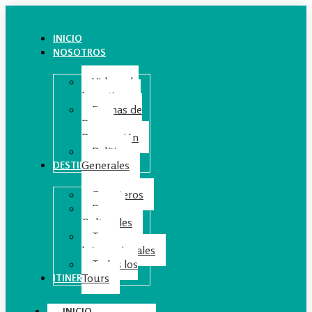
Ir
al
contenido
INICIO
NOSOTROS
Videos de
Incentivos
Formas de
Pago y
Reservación
Políticas
Generales
DESTINOS
Carreteros
Paseos
Culturales
Tours
Internacionales
Todos los
Tours
ITINERARIOS
INICIO