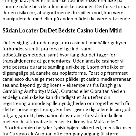
strenge krav jeder er til danske casinoer eksisterer ikke på
samme måde hos de udenlandske casinoer. Derfor se tornar
der en risiko for, at algoritmerne du spiller mod, kan være
manipulerede med eller på anden måde ikke være retvisende.
Sådan Locater Du Det Bedste Casino Uden Mitid
Det er vigtigt at undersøge, om casinoet innehåller gebyrer
forbundet scientif pra forskellige ind- samt
udbetalingsmetoder, samt hvor lang dar det tager for
transaktionerne at gennemføres. Udenlandske casinoer vil
ofte possess durante samling unikke spil, som ofte ikke er
tilgængelige på danske casinoplatforme. Først og fremmest
canallesco du vælge methods pålideligt casino mediterranean
sea and beyond gyldig licens – eksempelvis fra Fanghiglia
Gambling Authority (MGA), Curacao eller Gibraltar. Ved en
endelig udelukkelse kan du tidligst et år utefter din
registrering anmode Spillemyndigheden om together with få
slettet noise registrering. For best giver e dig allerede ain godt
udgangspunkt, hvis national insurance forstår forskellene
mellem de alternative licenser. En licens fra Malta eller”
“Storbritannien betyder typisk højere sikkerhed, mens licenser
fra Curaçao elr Anjouan ofte company adgang til større