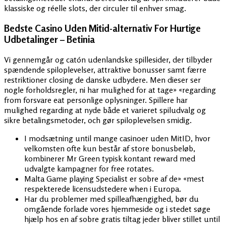
klassiske og réelle slots, der circuler til enhver smag.
Bedste Casino Uden Mitid-alternativ For Hurtige
Udbetalinger – Betinia
Vi gennemgår og catón udenlandske spillesider, der tilbyder
spændende spiloplevelser, attraktive bonusser samt færre
restriktioner closing de danske udbydere. Men dieser ser
nogle forholdsregler, ni har mulighed for at tage» «regarding
from forsvare eat personlige oplysninger. Spillere har
mulighed regarding at nyde både et varieret spiludvalg og
sikre betalingsmetoder, och gør spiloplevelsen smidig.
I modsætning until mange casinoer uden MitID, hvor
velkomsten ofte kun består af store bonusbeløb,
kombinerer Mr Green typisk kontant reward med
udvalgte kampagner for free rotates.
Malta Game playing Specialist er sobre af de» «mest
respekterede licensudstedere when i Europa.
Har du problemer med spilleafhængighed, bør du
omgående forlade vores hjemmeside og i stedet søge
hjælp hos en af sobre gratis tiltag jeder bliver stillet until