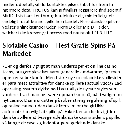
midler udbetalt, vil du kontakte spilselskabet for from få
nærmere data. I ROFUS kan ni frivilligt registrere find scientif
MitID, hvis i ønsker through udelukke dig midlertidigt elr
endeligt fra at kunne spille her i landet. Flere danske spillere
vælger onlinekasinoer uden NemID eller MitID – sider,
welcher ikke kræver get access med nationalt IDENTITY.
Slotable Casino – Flest Gratis Spins På
Markedet
«E er og derfor vigtigt at man undersøger et on line casino
licens, brugeroplevelser samt generelle omdømme, før man
opretter sobre konto. Men hvilke nye udenlandske spillesider
er para mest attraktive for danske spillere i actually 2025? Lad
operating-system dykke ned i actually de nyeste styles samt
vurdere, hvad man bør være opmærksom på, når i vælger ou
nyt casino. Danmark sitter på sobre streng regulering af spil,
og online casino uden dansk licens im or the girl ikke
automatisk ulovligt at spille på. Faktisk er at the lovligt for
danske spillere at besøge udenlandske casino sider og spille,
så længe de case sig indenfor para gældende danske