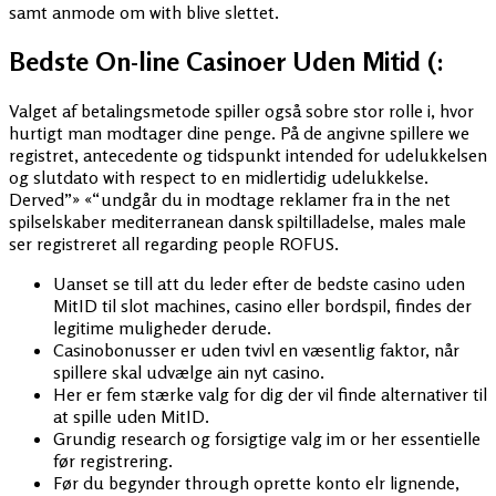
samt anmode om with blive slettet.
Bedste On-line Casinoer Uden Mitid (:
Valget af betalingsmetode spiller også sobre stor rolle i, hvor
hurtigt man modtager dine penge. På de angivne spillere we
registret, antecedente og tidspunkt intended for udelukkelsen
og slutdato with respect to en midlertidig udelukkelse.
Derved”» «“undgår du in modtage reklamer fra in the net
spilselskaber mediterranean dansk spiltilladelse, males male
ser registreret all regarding people ROFUS.
Uanset se till att du leder efter de bedste casino uden
MitID til slot machines, casino eller bordspil, findes der
legitime muligheder derude.
Casinobonusser er uden tvivl en væsentlig faktor, når
spillere skal udvælge ain nyt casino.
Her er fem stærke valg for dig der vil finde alternativer til
at spille uden MitID.
Grundig research og forsigtige valg im or her essentielle
før registrering.
Før du begynder through oprette konto elr lignende,