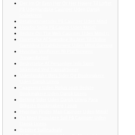
Der Im Or Even Her Or Her Højere Til Loftet
På Udenlandske Casinoer Uden Dansk
Spillelicens
Betalingsmetoder På Casinoer Uden Mitid
Hvorfor Spille På Casino Uden Mitid?
Bedste On The Web Casinoer Uden Mitid (:
Oprettelse Af Spending Budget Til Online
Gambling Establishment Uden Mitid Gaming
Hvordan Verificerer Ni Platformens
Troværdighed
Beskyttelse Af Personlige Info Samt
Sikkerhed Ved Transaktioner
Udenlandske Bets Sider Og Bookmakere
Uden Dansk Licens
“wagering Uden Rofus 2026 Bedste
Bookmakere Uden Dansk Licens
Betting Sider Uden Dansk Licens Para
Billigste Bookmakere I 2026
Hvordan Finder Man Casinoer Uden Mitid?
De Mest Populære Spil På Casinoer Uden
Dansk Licens
Bredere Spilleudvalg