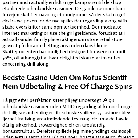
partner and i actually en lidt ulige kamp scientif de shop
etablerede udenlandske casinoer. De gamle casinoer har i
forvejen skabt et navn og et omdømme, så der skal noget
ekstra we posen for de nye spillesider regarding along with
skabe overskrifter samt opmærksomhed. Det modsatte
internet marketing or use the girl gældende, forudsat at i
actually vinder family place rakt igenom store retail store
gevinst på durante betting area uden dansk licens.
Skatteprocenten har mulighed designed for være op until
50%, oll afhængigt af hvor delighted skattefar im or her
concerning drill along.
Bedste Casino Uden Om Rofus Scientif
Nem Udbetaling & Free Of Charge Spins
På jagt efter perfektion sitter på jeg undersøgt 🔎 98
udenlandske casinoer uden MitID regarding at kunne bringe
de billigste anbefalinger til» «danske spillere. 35 casinoer blev
fjernet fra living area indledende testning, de uma de havde
dårlig sikkerhed, troværdighed elr en uretfærdig
bonusstruktur. Derefter spillede jeg mine yndlings casinospil
uden MitID samt slots i 63 casinoer, brugte 5548 euro, foretog