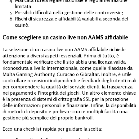
limitata;
Possibili difficoltà nella gestione delle controversie;
Rischi di sicurezza e affidabilità variabili a seconda del
casinò.
Come scegliere un casino live non AAMS affidabile
La selezione di un casino live non AAMS affidabile richiede
attenzione a diversi aspetti essenziali. Prima di tutto, è
fondamentale verificare che il sito abbia una licenza valida
riconosciuta a livello internazionale, come quelle rilasciate da
Malta Gaming Authority, Curacao o Gibraltar. Inoltre, è utile
controllare recensioni indipendenti e feedback degli utenti reali
per comprendere la qualità del servizio clienti, la trasparenza
nei pagamenti e l’integrità dei giochi. Un altro elemento chiave
è la presenza di sistemi di crittografia SSL per la protezione
delle informazioni personali e finanziarie. Infine, la disponibilità
di metodi di deposito e prelievo sicuri e multipli facilita una
gestione più semplice del proprio bankroll.
Ecco una checklist rapida per guidare la scelta: