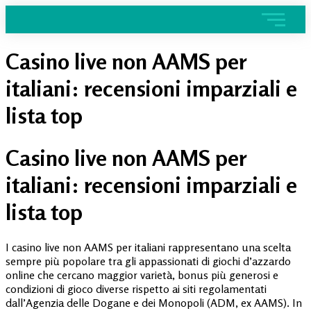
Casino live non AAMS per
italiani: recensioni imparziali e
lista top
Casino live non AAMS per
italiani: recensioni imparziali e
lista top
I casino live non AAMS per italiani rappresentano una scelta
sempre più popolare tra gli appassionati di giochi d’azzardo
online che cercano maggior varietà, bonus più generosi e
condizioni di gioco diverse rispetto ai siti regolamentati
dall’Agenzia delle Dogane e dei Monopoli (ADM, ex AAMS). In