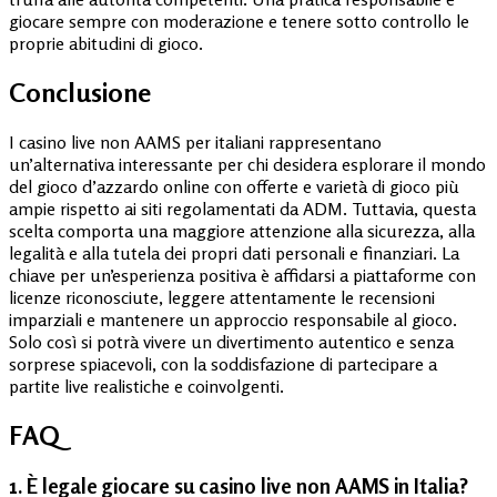
giocare sempre con moderazione e tenere sotto controllo le
proprie abitudini di gioco.
Conclusione
I casino live non AAMS per italiani rappresentano
un’alternativa interessante per chi desidera esplorare il mondo
del gioco d’azzardo online con offerte e varietà di gioco più
ampie rispetto ai siti regolamentati da ADM. Tuttavia, questa
scelta comporta una maggiore attenzione alla sicurezza, alla
legalità e alla tutela dei propri dati personali e finanziari. La
chiave per un’esperienza positiva è affidarsi a piattaforme con
licenze riconosciute, leggere attentamente le recensioni
imparziali e mantenere un approccio responsabile al gioco.
Solo così si potrà vivere un divertimento autentico e senza
sorprese spiacevoli, con la soddisfazione di partecipare a
partite live realistiche e coinvolgenti.
FAQ
1. È legale giocare su casino live non AAMS in Italia?