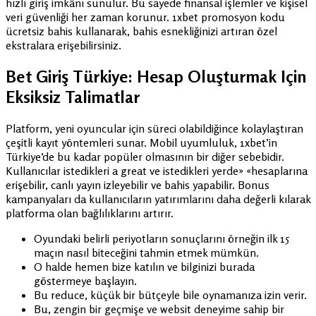
hızlı giriş imkânı sunulur. Bu sayede finansal işlemler ve kişisel
veri güvenliği her zaman korunur. 1xbet promosyon kodu
ücretsiz bahis kullanarak, bahis esnekliğinizi artıran özel
ekstralara erişebilirsiniz.
Bet Giriş Türkiye: Hesap Oluşturmak Için
Eksiksiz Talimatlar
Platform, yeni oyuncular için süreci olabildiğince kolaylaştıran
çeşitli kayıt yöntemleri sunar. Mobil uyumluluk, 1xbet’in
Türkiye’de bu kadar popüler olmasının bir diğer sebebidir.
Kullanıcılar istedikleri a great ve istedikleri yerde» «hesaplarına
erişebilir, canlı yayın izleyebilir ve bahis yapabilir. Bonus
kampanyaları da kullanıcıların yatırımlarını daha değerli kılarak
platforma olan bağlılıklarını artırır.
Oyundaki belirli periyotların sonuçlarını örneğin ilk 15
maçın nasıl biteceğini tahmin etmek mümkün.
O halde hemen bize katılın ve bilginizi burada
göstermeye başlayın.
Bu reduce, küçük bir bütçeyle bile oynamanıza izin verir.
Bu, zengin bir geçmişe ve websit deneyime sahip bir