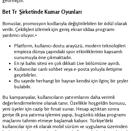
getirmiştir.
Bet Tr Şirketinde Kumar Oyunları
Bonuslar, promosyon kodlarıyla değiştirilebilen bir ödül olarak
verilir. Çekilişleri izlemek için geniş ekran iddaa programı
yardımcı oluyor.»
Platform, kullanıcı dostu arayüzü, modern teknolojileri
empieza dünya çapındaki spor etkinliklerinin kapsamlı
sunumuyla öne çıkmaktadır.
En iyi bahis sitesi en çok dikkati Live bölümüne ayırdı.
Kullanıcılar canlı sohbet veya e-posta yoluyla iletişime
geçebilirler.
Bu sayede herhangi bir hayran kendisi için ilginç bir şeyler
bulabilir.
Bu kampanyalar, kullanıcıların yatırımlarını daha verimli
değerlendirmelerine olanak tanır. Özellikle hoşgeldin bonusu,
yeni üyeler için cazip bir fırsat sunar. Hesap açtıktan sonra
geriye ilk pra yatırma işlemini yapıp, bugünkü iddaa programı
maçlarını tahmin etmeye başlamak kalıyor. Türkiye’deki
kullanıcılar için ek olarak mobil sürüm ve uygulama üzerinden