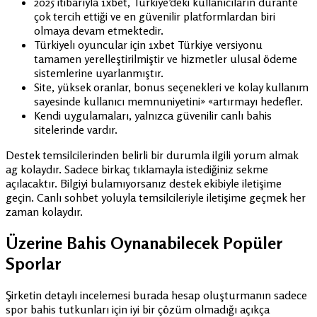
2025 itibarıyla 1xbet, Türkiye’deki kullanıcıların durante
çok tercih ettiği ve en güvenilir platformlardan biri
olmaya devam etmektedir.
Türkiyelı oyuncular için 1xbet Türkiye versiyonu
tamamen yerelleştirilmiştir ve hizmetler ulusal ödeme
sistemlerine uyarlanmıştır.
Site, yüksek oranlar, bonus seçenekleri ve kolay kullanım
sayesinde kullanıcı memnuniyetini» «artırmayı hedefler.
Kendi uygulamaları, yalnızca güvenilir canlı bahis
sitelerinde vardır.
Destek temsilcilerinden belirli bir durumla ilgili yorum almak
ag kolaydır. Sadece birkaç tıklamayla istediğiniz sekme
açılacaktır. Bilgiyi bulamıyorsanız destek ekibiyle iletişime
geçin. Canlı sohbet yoluyla temsilcileriyle iletişime geçmek her
zaman kolaydır.
Üzerine Bahis Oynanabilecek Popüler
Sporlar
Şirketin detaylı incelemesi burada hesap oluşturmanın sadece
spor bahis tutkunları için iyi bir çözüm olmadığı açıkça