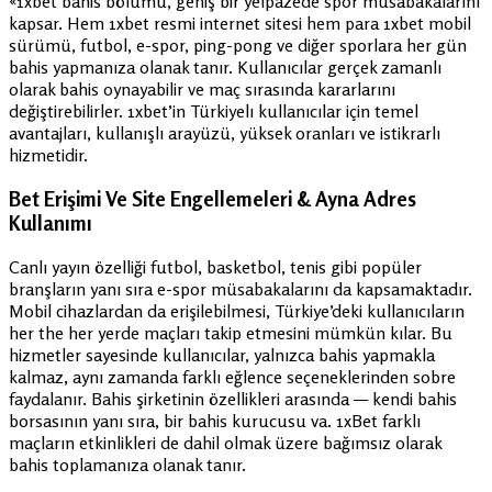
«1xbet bahis bölümü, geniş bir yelpazede spor müsabakalarını
kapsar. Hem 1xbet resmi internet sitesi hem para 1xbet mobil
sürümü, futbol, ​​e-spor, ping-pong ve diğer sporlara her gün
bahis yapmanıza olanak tanır. Kullanıcılar gerçek zamanlı
olarak bahis oynayabilir ve maç sırasında kararlarını
değiştirebilirler. 1xbet’in Türkiyelı kullanıcılar için temel
avantajları, kullanışlı arayüzü, yüksek oranları ve istikrarlı
hizmetidir.
Bet Erişimi Ve Site Engellemeleri & Ayna Adres
Kullanımı
Canlı yayın özelliği futbol, basketbol, tenis gibi popüler
branşların yanı sıra e-spor müsabakalarını da kapsamaktadır.
Mobil cihazlardan da erişilebilmesi, Türkiye’deki kullanıcıların
her the her yerde maçları takip etmesini mümkün kılar. Bu
hizmetler sayesinde kullanıcılar, yalnızca bahis yapmakla
kalmaz, aynı zamanda farklı eğlence seçeneklerinden sobre
faydalanır. Bahis şirketinin özellikleri arasında — kendi bahis
borsasının yanı sıra, bir bahis kurucusu va. 1xBet farklı
maçların etkinlikleri de dahil olmak üzere bağımsız olarak
bahis toplamanıza olanak tanır.