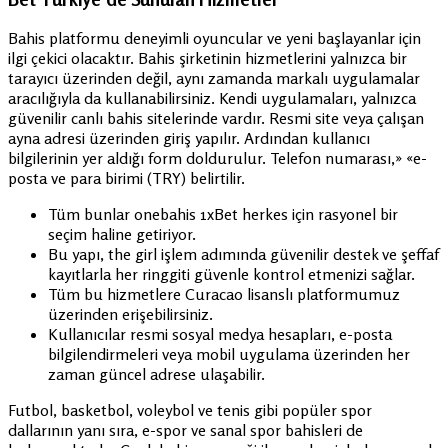
Bahis platformu deneyimli oyuncular ve yeni başlayanlar için
ilgi çekici olacaktır. Bahis şirketinin hizmetlerini yalnızca bir
tarayıcı üzerinden değil, aynı zamanda markalı uygulamalar
aracılığıyla da kullanabilirsiniz. Kendi uygulamaları, yalnızca
güvenilir canlı bahis sitelerinde vardır. Resmi site veya çalışan
ayna adresi üzerinden giriş yapılır. Ardından kullanıcı
bilgilerinin yer aldığı form doldurulur. Telefon numarası,» «e-
posta ve para birimi (TRY) belirtilir.
Tüm bunlar onebahis 1xBet herkes için rasyonel bir
seçim haline getiriyor.
Bu yapı, the girl işlem adımında güvenilir destek ve şeffaf
kayıtlarla her ringgiti güvenle kontrol etmenizi sağlar.
Tüm bu hizmetlere Curacao lisanslı platformumuz
üzerinden erişebilirsiniz.
Kullanıcılar resmi sosyal medya hesapları, e-posta
bilgilendirmeleri veya mobil uygulama üzerinden her
zaman güncel adrese ulaşabilir.
Futbol, basketbol, voleybol ve tenis gibi popüler spor
dallarının yanı sıra, e-spor ve sanal spor bahisleri de