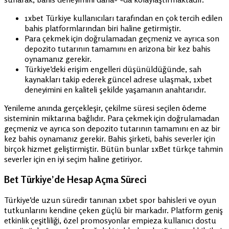
1xbet Türkiye kullanıcıları tarafından en çok tercih edilen
bahis platformlarından biri haline getirmiştir.
Para çekmek için doğrulamadan geçmeniz ve ayrıca son
depozito tutarının tamamını en arizona bir kez bahis
oynamanız gerekir.
Türkiye’deki erişim engelleri düşünüldüğünde, sah
kaynakları takip ederek güncel adrese ulaşmak, 1xbet
deneyimini en kaliteli şekilde yaşamanın anahtarıdır.
Yenileme anında gerçekleşir, çekilme süresi seçilen ödeme
sisteminin miktarına bağlıdır. Para çekmek için doğrulamadan
geçmeniz ve ayrıca son depozito tutarının tamamını en az bir
kez bahis oynamanız gerekir. Bahis şirketi, bahis severler için
birçok hizmet geliştirmiştir. Bütün bunlar 1xBet türkçe tahmin
severler için en iyi seçim haline getiriyor.
Bet Türkiye’de Hesap Açma Süreci
Türkiye’de uzun süredir tanınan 1xbet spor bahisleri ve oyun
tutkunlarını kendine çeken güçlü bir markadır. Platform geniş
etkinlik çeşitliliği, özel promosyonlar empieza kullanıcı dostu