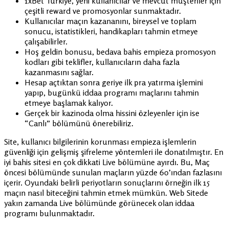
1xBet Türkiye, yeni kullanıcılar ve mevcut müşteriler için
çeşitli reward ve promosyonlar sunmaktadır.
Kullanıcılar maçın kazananını, bireysel ve toplam
sonucu, istatistikleri, handikapları tahmin etmeye
çalışabilirler.
Hoş geldin bonusu, bedava bahis empieza promosyon
kodları gibi teklifler, kullanıcıların daha fazla
kazanmasını sağlar.
Hesap açtıktan sonra geriye ilk pra yatırma işlemini
yapıp, bugünkü iddaa programı maçlarını tahmin
etmeye başlamak kalıyor.
Gerçek bir kazinoda olma hissini özleyenler için ise
“Canlı” bölümünü önerebiliriz.
Site, kullanıcı bilgilerinin korunması empieza işlemlerin
güvenliği için gelişmiş şifreleme yöntemleri ile donatılmıştır. En
iyi bahis sitesi en çok dikkati Live bölümüne ayırdı. Bu, Maç
öncesi bölümünde sunulan maçların yüzde 60’ından fazlasını
içerir. Oyundaki belirli periyotların sonuçlarını örneğin ilk 15
maçın nasıl biteceğini tahmin etmek mümkün. Web Sitede
yakın zamanda Live bölümünde görünecek olan iddaa
programı bulunmaktadır.