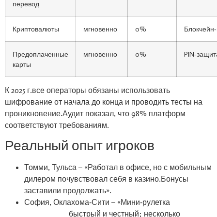
перевод
Криптовалюты
мгновенно
0%
Блокчейн‑
Предоплаченные
мгновенно
0%
PIN‑защит
карты
К 2025 г.все операторы обязаны использовать
шифрование от начала до конца и проводить тесты на
проникновение.Аудит показал, что 98% платформ
соответствуют требованиям.
Реальный опыт игроков
Томми, Тульса – «Работал в офисе, но с мобильным
дилером почувствовал себя в казино.Бонусы
заставили продолжать».
София, Оклахома‑Сити – «Мини‑рулетка
Pennsylvania
быстрый и честный; несколько