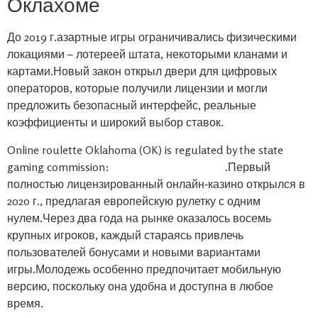
Оклахоме
До 2019 г.азартные игры ограничивались физическими
локациями – лотереей штата, некоторыми кланами и
картами.Новый закон открыл двери для цифровых
операторов, которые получили лицензии и могли
предложить безопасный интерфейс, реальные
коэффициенты и широкий выбор ставок.
Online roulette Oklahoma (OK) is regulated by the state
gaming commission:
oklahoma-casinos.com
.Первый
полностью лицензированный онлайн‑казино открылся в
2020 г., предлагая европейскую рулетку с одним
нулем.Через два года на рынке оказалось восемь
крупных игроков, каждый стараясь привлечь
пользователей бонусами и новыми вариантами
игры.Молодежь особенно предпочитает мобильную
версию, поскольку она удобна и доступна в любое
время.