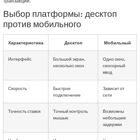
транзакций.
Выбор платформы: десктоп
против мобильного
Характеристика
Десктоп
Мобильный
Интерфейс
Большой экран,
Одно окно,
несколько окон
сенсорный
ввод
Скорость
Быстрое
Зависит от
подключение
сети
Точность ставок
Точный контроль
Возможны
мышью
небольшие
задержки