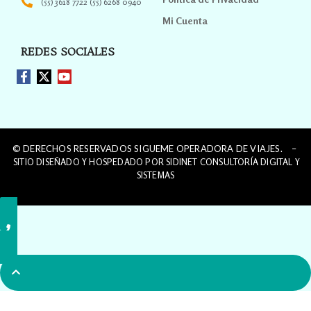
(55) 3618 7722 (55) 6268 0940
Mi Cuenta
REDES SOCIALES
© DERECHOS RESERVADOS SIGUEME OPERADORA DE VIAJES. –
SITIO DISEÑADO Y HOSPEDADO POR SIDINET CONSULTORÍA DIGITAL Y
SISTEMAS