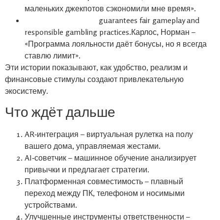
маленьких джекпотов сэкономили мне время».
Washingtonpost.com
guarantees fair gameplay and
responsible gambling practices.Карлос, Норман –
«Программа лояльности даёт бонусы, но я всегда
ставлю лимит».
Эти истории показывают, как удобство, реализм и
финансовые стимулы создают привлекательную
экосистему.
Что ждёт дальше
AR‑интеграция – виртуальная рулетка на полу
вашего дома, управляемая жестами.
AI‑советчик – машинное обучение анализирует
привычки и предлагает стратегии.
Платформенная совместимость – плавный
переход между ПК, телефоном и носимыми
устройствами.
Улучшенные инструменты ответственности –