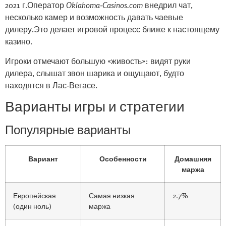
2021 г.Оператор
Oklahoma‑Casinos.com
внедрил чат,
несколько камер и возможность давать чаевые
дилеру.Это делает игровой процесс ближе к настоящему
казино.
Игроки отмечают большую «живость»: видят руки
дилера, слышат звон шарика и ощущают, будто
находятся в Лас‑Вегасе.
Варианты игры и стратегии
Популярные варианты
Вариант
Особенности
Домашняя
маржа
Европейская
Самая низкая
2.7%
(один ноль)
маржа