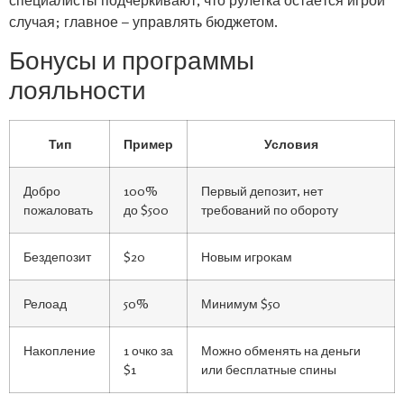
специалисты подчёркивают, что рулетка остаётся игрой
случая; главное – управлять бюджетом.
Бонусы и программы
лояльности
Тип
Пример
Условия
Добро
100%
Первый депозит, нет
пожаловать
до $500
требований по обороту
Бездепозит
$20
Новым игрокам
Релоад
50%
Минимум $50
Накопление
1 очко за
Можно обменять на деньги
$1
или бесплатные спины