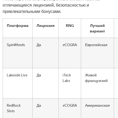
отличающиеся лицензией, безопасностью и
привлекательными бонусами.
Платформа
Лицензия
RNG
Лучший
вариант
SpinWheels
Да
eCOGRA
Европейская
Lakeside Live
Да
iTech
Живой
Labs
французский
RedRock
Да
eCOGRA
Американская
Slots