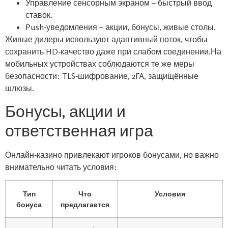
Управление сенсорным экраном – быстрый ввод
ставок.
Push‑уведомления – акции, бонусы, живые столы.
Живые дилеры используют адаптивный поток, чтобы
сохранить HD‑качество даже при слабом соединении.На
мобильных устройствах соблюдаются те же меры
безопасности: TLS‑шифрование, 2FA, защищённые
шлюзы.
Бонусы, акции и
ответственная игра
Онлайн‑казино привлекают игроков бонусами, но важно
внимательно читать условия:
Тип
Что
Условия
бонуса
предлагается