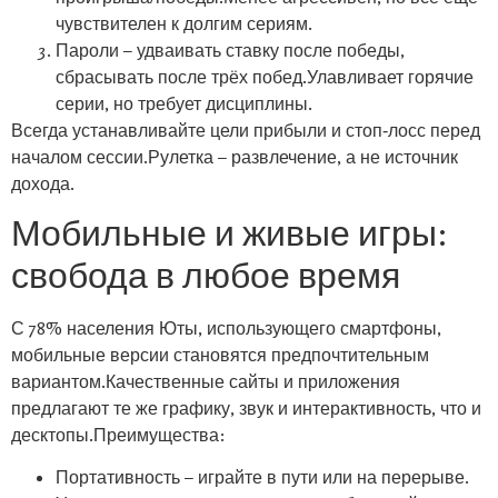
чувствителен к долгим сериям.
Пароли – удваивать ставку после победы,
сбрасывать после трёх побед.Улавливает горячие
серии, но требует дисциплины.
Всегда устанавливайте цели прибыли и стоп‑лосс перед
началом сессии.Рулетка – развлечение, а не источник
дохода.
Мобильные и живые игры:
свобода в любое время
С 78% населения Юты, использующего смартфоны,
мобильные версии становятся предпочтительным
вариантом.Качественные сайты и приложения
предлагают те же графику, звук и интерактивность, что и
десктопы.Преимущества:
Портативность – играйте в пути или на перерыве.