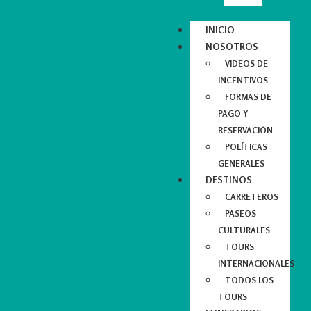
INICIO
NOSOTROS
VIDEOS DE
INCENTIVOS
FORMAS DE
PAGO Y
RESERVACIÓN
POLÍTICAS
GENERALES
DESTINOS
CARRETEROS
PASEOS
CULTURALES
TOURS
INTERNACIONALES
TODOS LOS
TOURS