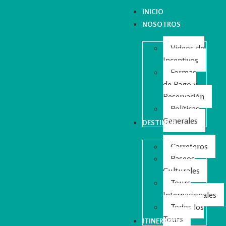
INICIO
NOSOTROS
Videos de
Incentivos
Formas
de Pago y
Reservación
Políticas
Generales
DESTINOS
Carreteros
Paseos
Culturales
Tours
Internacionales
Todos los
Tours
ITINERARIOS