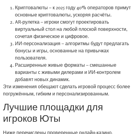
Криптовалюты – к 2025 году 40% операторов примут
основные криптовалюты, ускоряя расчёты.
AR‑рулетка – игроки смогут проектировать
виртуальный стол на любой плоской поверхности,
сочетая физическое и цифровое.
ИИ‑персонализация – алгоритмы будут предлагать
бонусы и игры, основанные на привычках
пользователя.
Расширенные живые форматы – смешанные
варианты с живыми дилерами и ИИ‑контролем
добавят новых динамик.
Эти изменения обещают сделать игровой процесс более
погружённым, гибким и персонализированным.
Лучшие площадки для
игроков Юты
Ниже перечислены проверенные онлайн‑казино,