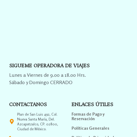
SIGUEME OPERADORA DE VIAJES
Lunes a Viernes de 9.00 a 18.00 Hrs.
Sábado y Domingo CERRADO
CONTACTANOS
ENLACES ÚTILES
Formas de Pago y
Plan de San Luis 492, Col.
Reservación
Nueva Santa María, Del.
Azcapotzalco, CP. 02800,
Políticas Generales
Ciudad de México.