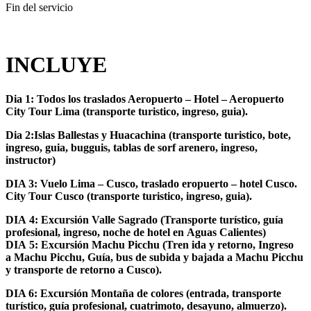
Fin del servicio
INCLUYE
Dia 1: Todos los traslados Aeropuerto – Hotel – Aeropuerto
City Tour Lima (transporte turistico, ingreso, guia).
Dia
2:Islas
Ballestas
y
Huacachina
(transporte
turistico, bote,
ingreso, guia, bugguis, tablas de sorf arenero, ingreso,
instructor)
DIA 3: Vuelo Lima – Cusco, traslado eropuerto – hotel Cusco.
City Tour Cusco (transporte turistico, ingreso, guia).
DIA
4:
Excursión
Valle
Sagrado
(Transporte
turístico,
guía
profesional,
ingreso,
noche
de
hotel
en
Aguas
Calientes)
DIA
5:
Excursión
Machu
Picchu
(Tren
ida
y
retorno,
Ingreso
a
Machu
Picchu,
Guía,
bus
de
subida
y
bajada
a
Machu Picchu
y transporte de retorno a Cusco).
DIA 6: Excursión Montaña de colores (entrada, transporte
turístico,
guía
profesional,
cuatrimoto,
desayuno,
almuerzo).