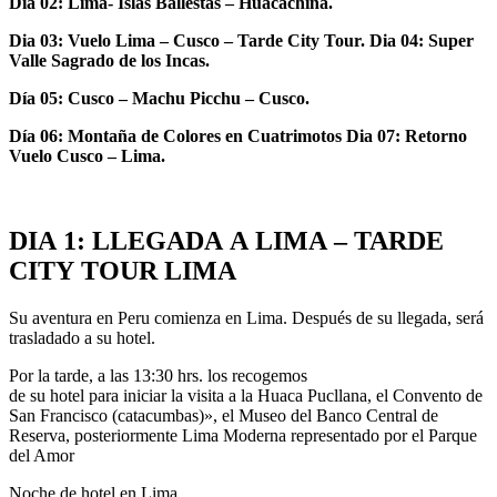
Dia
02:
Lima-
Islas
Ballestas
–
Huacachina.
Dia
03:
Vuelo
Lima
–
Cusco
–
Tarde
City
Tour. Dia 04: Super
Valle Sagrado de los Incas.
Día
05:
Cusco
–
Machu
Picchu
–
Cusco.
Día 06: Montaña de Colores en Cuatrimotos Dia 07: Retorno
Vuelo Cusco – Lima.
DIA
1:
LLEGADA
A
LIMA
–
TARDE
CITY
TOUR
LIMA
Su aventura en Peru comienza en Lima. Después de su llegada, será
trasladado a su hotel.
Por la tarde, a las 13:30 hrs. los recogemos
de su hotel para iniciar la visita a la Huaca Pucllana, el Convento de
San Francisco (catacumbas)», el Museo del Banco Central de
Reserva, posteriormente Lima Moderna representado por el Parque
del Amor
Noche de hotel en Lima.