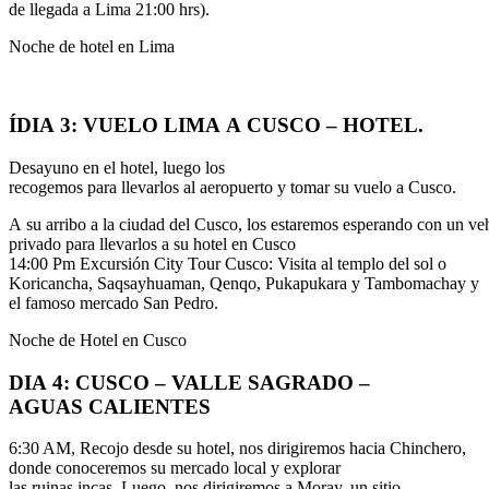
de llegada a Lima 21:00 hrs).
Noche de hotel en Lima
ÍDIA
3:
VUELO
LIMA
A
CUSCO
–
HOTEL.
Desayuno en el hotel, luego los
recogemos para llevarlos al aeropuerto y tomar su vuelo a Cusco.
A su arribo a la ciudad del Cusco, los estaremos esperando con un ve
privado para llevarlos a su hotel en Cusco
14:00 Pm Excursión City Tour Cusco: Visita al templo del sol o
Koricancha, Saqsayhuaman, Qenqo, Pukapukara y Tambomachay y
el famoso mercado San Pedro.
Noche de Hotel en Cusco
DIA
4: CUSCO – VALLE SAGRADO –
AGUAS
CALIENTES
6:30 AM, Recojo desde su hotel, nos dirigiremos hacia Chinchero,
donde conoceremos su mercado local y explorar
las ruinas incas. Luego, nos dirigiremos a Moray, un sitio