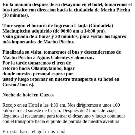
En la mañana despues de su desayuno en el hotel, tomaremos el
bus turistico con direccion hacia la ciudadela de Machu Picchu
(30
minutos).
Tour según el horario de Ingreso a Llaqta (Ciudadela)
Machupicchu adquirido
(de
06:00
am
a
14:00
pm).
Vsita
guiada
de
2
horas
y
30
minutos, para visitar los lugares
más importantes de Machu Picchu.
Finalizada
su
visita,
tomaremos
el
bus
y
descenderemos
de
Machu
Picchu
a
Aguas
Calientes
y
almorzar.
Por
la
tarde
tomaremos
el
tren
de
retorno
hacia
Ollantaytambo,
lugar
donde
nuestro
personal
espera
por
usted
y
luego
retornar
en
nuestro
transporte
a
su
hotel
en
Cusco(2
horas).
Noche
de
hotel
en
Cuzco.
Recojo en su Hotel a las 4:30 am. Nos dirigiremos a unos 100
kilómetros al sureste de Cusco. Después de 2 horas de viaje,
llegamos al restaurante para tomar el desayuno y luego continuar
con el transporte hacia el punto de partida de nuestra aventura.
En esta base, el guía nos dará