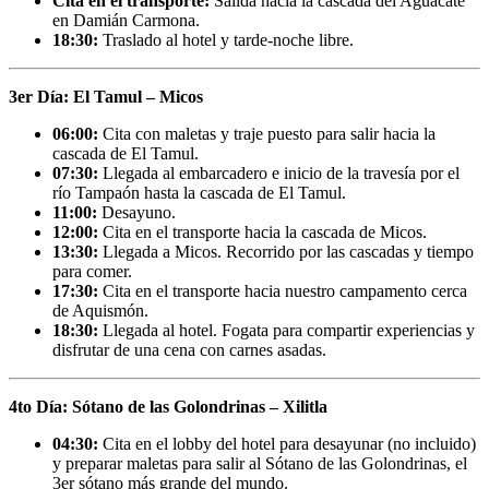
Cita en el transporte:
Salida hacia la cascada del Aguacate
en Damián Carmona.
18:30:
Traslado al hotel y tarde-noche libre.
3er Día: El Tamul – Micos
06:00:
Cita con maletas y traje puesto para salir hacia la
cascada de El Tamul.
07:30:
Llegada al embarcadero e inicio de la travesía por el
río Tampaón hasta la cascada de El Tamul.
11:00:
Desayuno.
12:00:
Cita en el transporte hacia la cascada de Micos.
13:30:
Llegada a Micos. Recorrido por las cascadas y tiempo
para comer.
17:30:
Cita en el transporte hacia nuestro campamento cerca
de Aquismón.
18:30:
Llegada al hotel. Fogata para compartir experiencias y
disfrutar de una cena con carnes asadas.
4to Día: Sótano de las Golondrinas – Xilitla
04:30:
Cita en el lobby del hotel para desayunar (no incluido)
y preparar maletas para salir al Sótano de las Golondrinas, el
3er sótano más grande del mundo.